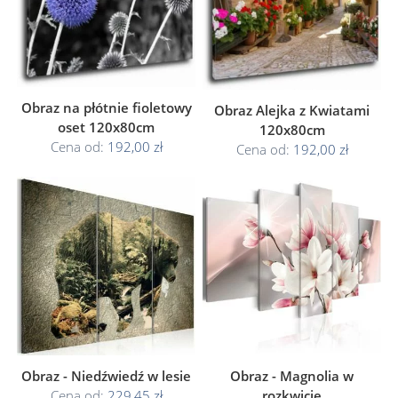
Obraz na płótnie fioletowy
Obraz Alejka z Kwiatami
oset 120x80cm
120x80cm
Cena od:
192,00 zł
Cena od:
192,00 zł
Obraz - Niedźwiedź w lesie
Obraz - Magnolia w
Cena od:
229,45 zł
rozkwicie