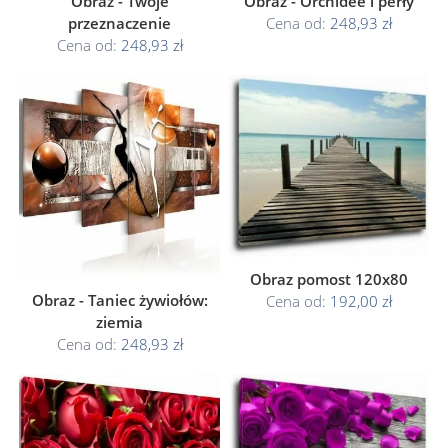
Obraz - Twoje
Obraz - Orchidee i perły
przeznaczenie
Cena od:
248,93 zł
Cena od:
248,93 zł
Obraz pomost 120x80
Obraz - Taniec żywiołów:
Cena od:
192,00 zł
ziemia
Cena od:
248,93 zł