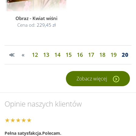
Obraz - Kwiat wiśni
Cena od:
229,45 zł
≪
«
12
13
14
15
16
17
18
19
20
Zobacz więcej
Opinie naszych klientów
★★★★★
Pełna satysfakcja.Polecam.