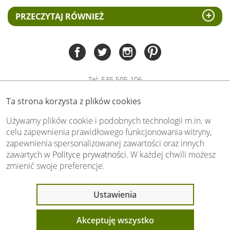
PRZECZYTAJ RÓWNIEŻ
Tel:
535 505 106
(pn-pt 8.00 - 15.00)
Ta strona korzysta z plików cookies
biuro@swiat-obrazow.pl
Copyright by swiat-obrazow.pl 2026,
Używamy plików cookie i podobnych technologii m.in. w
Wszelkie prawa zastrzeżone
celu zapewnienia prawidłowego funkcjonowania witryny,
zapewnienia spersonalizowanej zawartości oraz innych
Stronę oceniło już
13710
osób.
zawartych w
Polityce prywatności
. W każdej chwili możesz
Otrzymaliśmy
4.89
pkt. na
5
możliwych.
zmienić swoje preferencje.
Oceń nas również Ty:
Ustawienia
Akceptuję wszystko