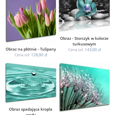
Obraz - Storczyk w kolorze
turkusowym
Obraz na płótnie - Tulipany
Cena od:
143,00 zł
Cena od:
128,00 zł
Obraz spadająca kropla
wody