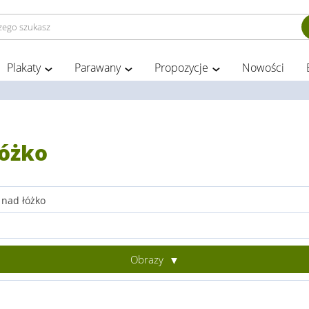
Plakaty
Parawany
Propozycje
Nowości
łóżko
 nad łóżko
Obrazy