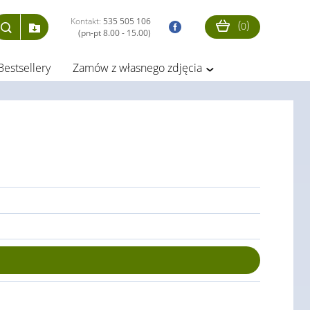
Kontakt:
535 505 106
(
)
0
(pn-pt 8.00 - 15.00)
Bestsellery
Zamów z własnego zdjęcia