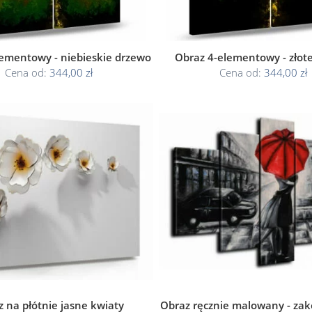
lementowy - niebieskie drzewo
Obraz 4-elementowy - złot
Cena od:
344,00 zł
Cena od:
344,00 zł
 na płótnie jasne kwiaty
Obraz ręcznie malowany - za