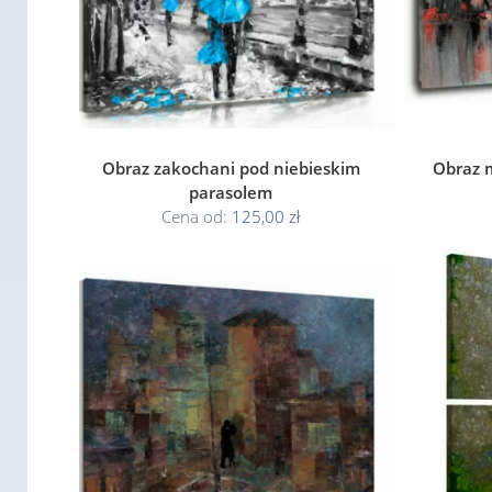
Obraz zakochani pod niebieskim
Obraz 
parasolem
Cena od:
125,00 zł