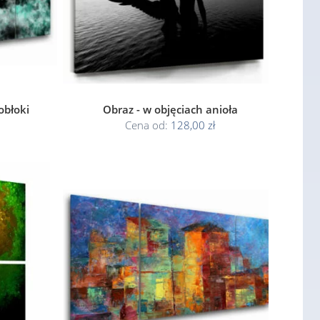
obłoki
Obraz - w objęciach anioła
Cena od:
128,00 zł