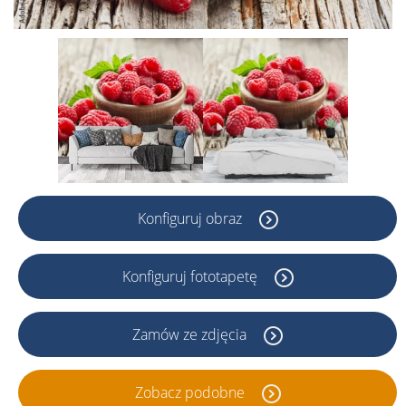
Konfiguruj obraz
Konfiguruj fototapetę
Zamów ze zdjęcia
Zobacz podobne