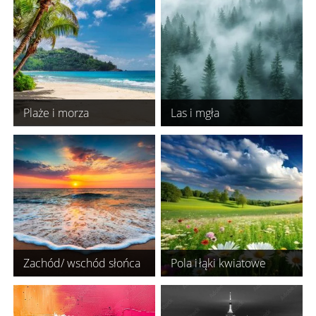
Plaże i morza
Las i mgła
Zachód/ wschód słońca
Pola i łąki kwiatowe