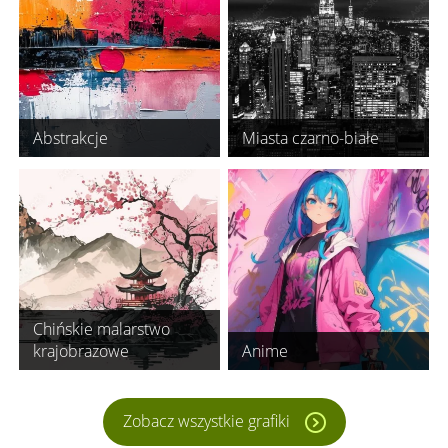
Abstrakcje
Miasta czarno-białe
Chińskie malarstwo
krajobrazowe
Anime
Zobacz wszystkie grafiki