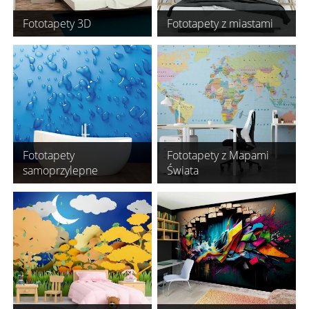
Fototapety 3D
Fototapety z miastami
Fototapety
Fototapety z Mapami
samoprzylepne
Świata