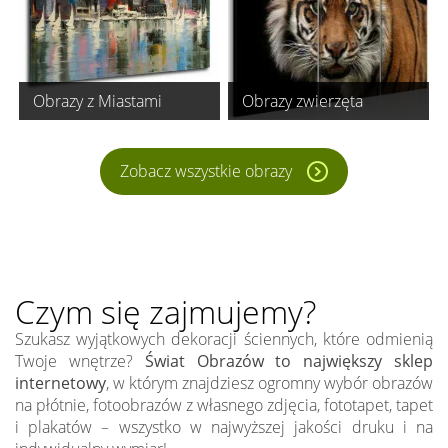
Obrazy z Miastami
Obrazy zwierzęta
Zobacz wszystkie obrazy
Czym się zajmujemy?
Szukasz wyjątkowych dekoracji ściennych, które odmienią
Twoje wnętrze?
Świat Obrazów to największy sklep
internetowy
, w którym znajdziesz ogromny wybór obrazów
na płótnie, fotoobrazów z własnego zdjęcia, fototapet, tapet
i plakatów – wszystko w najwyższej jakości druku i na