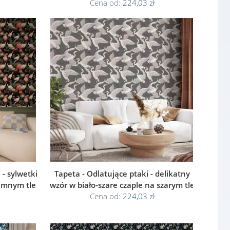
Cena od:
224,03 zł
- sylwetki
Tapeta - Odlatujące ptaki - delikatny
iemnym tle
wzór w biało-szare czaple na szarym tle
Cena od:
224,03 zł