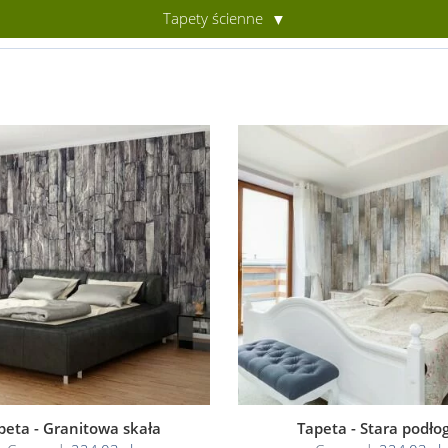
Tapety ścienne
peta - Granitowa skała
Tapeta - Stara podło