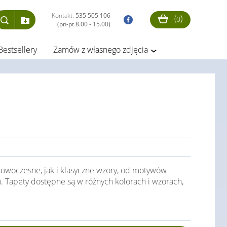
Kontakt:
535 505 106
(
)
0
(pn-pt 8.00 - 15.00)
Bestsellery
Zamów z własnego zdjęcia
nowoczesne, jak i klasyczne wzory, od motywów
h. Tapety dostępne są w różnych kolorach i wzorach,