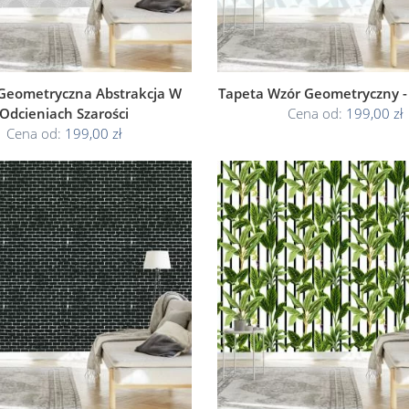
Geometryczna Abstrakcja W
Tapeta Wzór Geometryczny -
Odcieniach Szarości
Cena od:
199,00 zł
Cena od:
199,00 zł