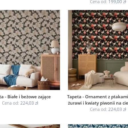
Cena od:
199,00 zł
a - Białe i beżowe zające
Tapeta - Ornament z ptakami 
Cena od:
224,03 zł
żurawi i kwiaty piwonii na c
Cena od:
224,03 zł