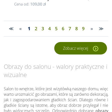
Cena od:
109,00 zł
≪
«
1
2
3
4
5
6
7
8
9
»
≫
Zobacz więcej
Obrazy do salonu - walory praktyczne i
wizualne
Salon to wnętrze, które jest wizytówką naszego domu, więc
warto urozmaicić go obrazami, które są zarówno dekoracją,
jak i zagospodarowaniem gładkich ścian. Dlatego równe i
gładkie ściany są istotne, aby obraz dobrze przylegał i nie
było widocznych szczelin. Odpowiednio dobrane
obrazy