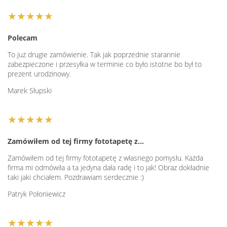
i wyrafinowania, a także stworzyć przestrzeń, która będzie
★★★★★
wyrażać samego siebie. Dzięki stworzeniu spójnej i
harmonijnej aranżacji wnętrza mamy pewność, że obraz do
Polecam
salonu będzie wpasowywał się w trendy przez długie lata.
To już drugie zamówienie. Tak jak poprzednie starannie
Nowoczesność wyrażona w obrazach
zabezpieczone i przesyłka w terminie co było istotne bo był to
prezent urodzinowy.
Marek Słupski
Jest to opcja dla osób ceniących sobie niebanalność oraz
innowacyjność w dekoracjach. Zanurzając się w naszych
nowoczesnych kolekcjach, z pewnością każdy znajdzie coś
★★★★★
dla siebie. Współczesne dzieła często wyrażają się
odważnymi i rzucającymi się w oczy kompozycjami. Są one
Zamówiłem od tej firmy fototapetę z…
niebanalne, kreatywne.
Oryginalne obrazy
dzięki swojej
niepowtarzalności stają się wspaniałą ozdobą każdego
Zamówiłem od tej firmy fototapetę z własnego pomysłu. Każda
firma mi odmówiła a ta jedyna dała radę i to jak! Obraz dokładnie
pomieszczenia. Taki
obraz do salonu
będzie odtwarzać
taki jaki chciałem. Pozdrawiam serdecznie :)
współczesne trendy i designy.
Patryk Połoniewicz
Abstrakcyjne obrazy - wyrafinowanie i
kreatywność
★★★★★