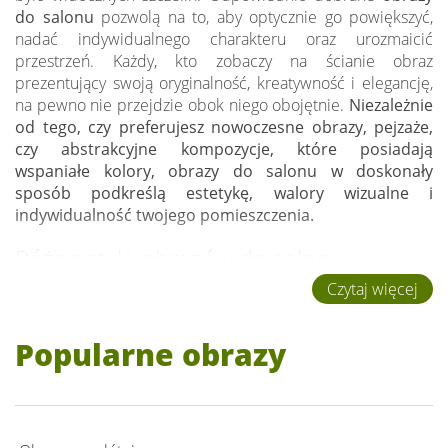
do salonu
pozwolą na to, aby optycznie go powiększyć,
nadać indywidualnego charakteru oraz urozmaicić
przestrzeń. Każdy, kto zobaczy na ścianie obraz
prezentujący swoją oryginalność, kreatywność i elegancję,
na pewno nie przejdzie obok niego obojętnie.
Niezależnie
od tego, czy preferujesz nowoczesne obrazy, pejzaże,
czy abstrakcyjne kompozycje, które posiadają
wspaniałe kolory, obrazy do salonu w doskonały
sposób podkreślą estetykę, walory wizualne i
indywidualność twojego pomieszczenia.
Różne style obrazów do salonu
Czytaj więcej
Każde wnętrze ma swoje indywidualne cechy, więc warto
dobrać obraz, który będzie komplementować jego wystrój.
Popularne obrazy
Wybierając
obrazy do salonu
, musisz zdecydować, czy
dana propozycja rzeczywiście wpasowuje się w twoje
gusta. Dzieła mają sprawiać, że w naszym zaciszu
domowym czujemy się dobrze i przyjemnie. Eleganckie
obrazy dostępne do salonu w klasycznym stylu dopasują