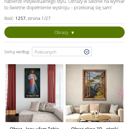
nabierze indywidualnego stylu. Obrazy w salonie na wymiar
to świetne dopełnienie wystroju – przekonaj się sam!
Ilość:
1257
, strona 1/27
Obrazy
Sortuj według:
Obraz - Jezu ufam Tobie
Obraz okno 3D - górski