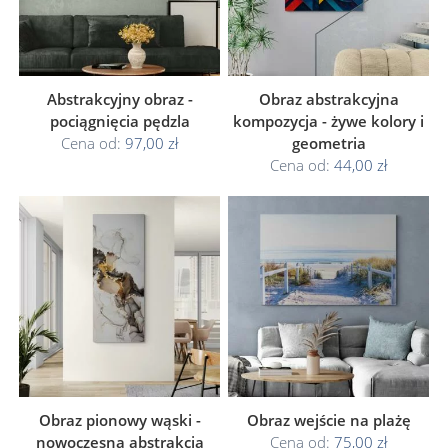
Abstrakcyjny obraz -
Obraz abstrakcyjna
pociągnięcia pędzla
kompozycja - żywe kolory i
Cena od:
97,00 zł
geometria
Cena od:
44,00 zł
Obraz pionowy wąski -
Obraz wejście na plażę
nowoczesna abstrakcja
Cena od:
75,00 zł