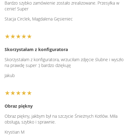
Bardzo szybko zamówienie zostało zrealizowane. Przesyłka w
SPA to miejsce, które jak żadne inne, kojarzy się z pełnym
cenie! Super
relaksem i odpoczynkiem. Klienci SPA oczekują wizyty,
Stacja Circlek, Magdalena Gęsieniec
która upłynie im w komfortowej i odprężajacej atmosferze.
W niepowtarzalny klimat harmonii i spokoju gości
wprowadza pięknie zaaranżowane wnętrze. Odpowiednio
★★★★★
dopasowane do stylistyki danego pomieszczenia parawany,
nie tylko pomogą wyrazić charakter wnętrza, ale także będą
Skorzystałam z konfiguratora
stanowić jego funkcjonalne wyposażenie. Parawany
Skorzystałam z konfiguratora, wrzuciłam zdjęcie ślubne i wyszło
pozwolą w subtelny sposób wydzielić strefę, w której
na prawdę super :) bardzo dziękuję
klienci mogą spokojnie przygotować się do zabiegów,
zaaranżować miejsce ich wykonywania, a także stworzyć
Jakub
przyjemną atmosferę intymności. Relaksujący klimat,
przyjemne zabiegi oraz niepowtarzalne wnętrza z
★★★★★
pewnością sprawią, że klienci chętnie powrócą do miejsca,
w którym spędzili wyjątkowe chwile.
Obraz piękny
Obraz piękny, jakbym był na szczycie Śnieżnych Kotłów. Miła
obsługa, szybko i sprawnie.
Krystian M