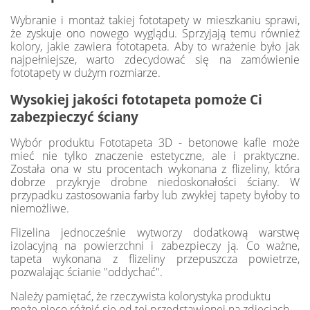
Wybranie i montaż takiej fototapety w mieszkaniu sprawi,
że zyskuje ono nowego wyglądu. Sprzyjają temu również
kolory, jakie zawiera fototapeta. Aby to wrażenie było jak
najpełniejsze, warto zdecydować się na zamówienie
fototapety w dużym rozmiarze.
Wysokiej jakości fototapeta pomoże Ci
zabezpieczyć ściany
Wybór produktu Fototapeta 3D - betonowe kafle może
mieć nie tylko znaczenie estetyczne, ale i praktyczne.
Została ona w stu procentach wykonana z flizeliny, która
dobrze przykryje drobne niedoskonałości ściany. W
przypadku zastosowania farby lub zwykłej tapety byłoby to
niemożliwe.
Flizelina jednocześnie wytworzy dodatkową warstwę
izolacyjną na powierzchni i zabezpieczy ją. Co ważne,
tapeta wykonana z flizeliny przepuszcza powietrze,
pozwalając ścianie "oddychać".
Należy pamiętać, że rzeczywista kolorystyka produktu
może nieco różnić się od tej przedstawionej na zdjęciach