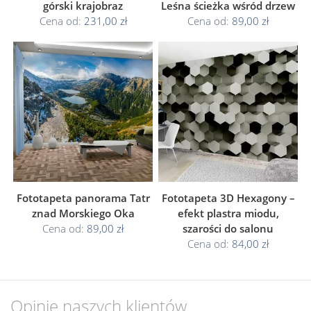
górski krajobraz
Leśna ścieżka wśród drzew
Cena od:
231,00 zł
Cena od:
89,00 zł
Fototapeta panorama Tatr
Fototapeta 3D Hexagony –
znad Morskiego Oka
efekt plastra miodu,
Cena od:
89,00 zł
szarości do salonu
Cena od:
84,00 zł
Opinie naszych klientów