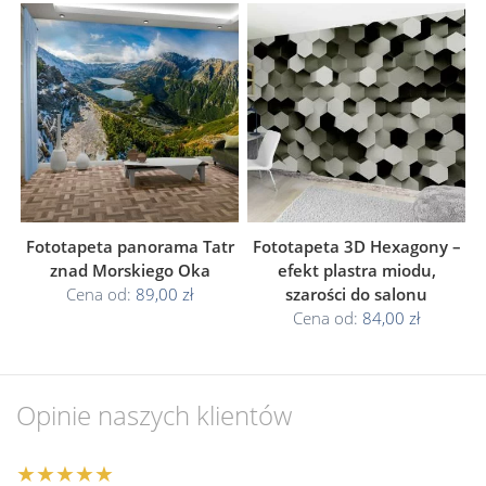
Fototapeta panorama Tatr
Fototapeta 3D Hexagony –
znad Morskiego Oka
efekt plastra miodu,
Cena od:
89,00 zł
szarości do salonu
Cena od:
84,00 zł
Opinie naszych klientów
★★★★★