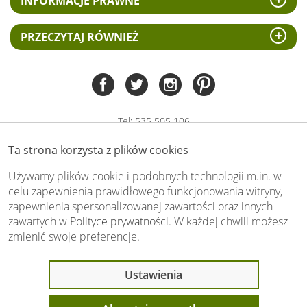
INFORMACJE PRAWNE
PRZECZYTAJ RÓWNIEŻ
Tel:
535 505 106
(pn-pt 8.00 - 15.00)
Ta strona korzysta z plików cookies
biuro@swiat-obrazow.pl
Copyright by swiat-obrazow.pl 2026,
Używamy plików cookie i podobnych technologii m.in. w
Wszelkie prawa zastrzeżone
celu zapewnienia prawidłowego funkcjonowania witryny,
zapewnienia spersonalizowanej zawartości oraz innych
Stronę oceniło już
13702
osób.
zawartych w
Polityce prywatności
. W każdej chwili możesz
Otrzymaliśmy
4.89
pkt. na
5
możliwych.
zmienić swoje preferencje.
Oceń nas również Ty:
Ostatnio 9 osób
Ustawienia
oglądało ten produkt