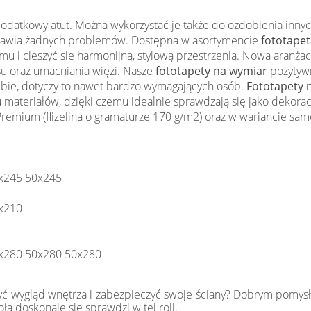
 dodatkowy atut. Można wykorzystać je także do ozdobienia inny
sprawia żadnych problemów. Dostępna w asortymencie
fototapeta
 i cieszyć się harmonijną, stylową przestrzenią. Nowa aranża
u oraz umacniania więzi. Nasze
fototapety na wymiar
pozytywn
iebie, dotyczy to nawet bardzo wymagających osób.
Fototapety 
 materiałów, dzięki czemu idealnie sprawdzają się jako dekora
emium (flizelina o gramaturze 170 g/m2) oraz w wariancie samo
x245 50x245
x210
x280 50x280 50x280
yć wygląd wnętrza i zabezpieczyć swoje ściany? Dobrym pomys
a doskonale się sprawdzi w tej roli.