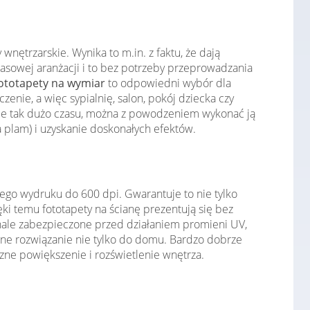
nętrzarskie. Wynika to m.in. z faktu, że dają
asowej aranżacji i to bez potrzeby przeprowadzania
ototapety na wymiar
to odpowiedni wybór dla
ie, a więc sypialnię, salon, pokój dziecka czy
je tak dużo czasu, można z powodzeniem wykonać ją
 plam) i uzyskanie doskonałych efektów.
ego wydruku do 600 dpi. Gwarantuje to nie tylko
i temu fototapety na ścianę prezentują się bez
konale zabezpieczone przed działaniem promieni UV,
lne rozwiązanie nie tylko do domu. Bardzo dobrze
zne powiększenie i rozświetlenie wnętrza.