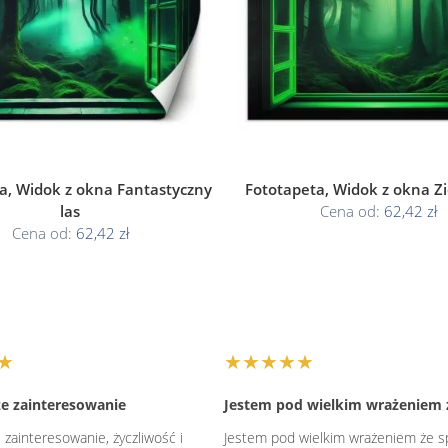
a, Widok z okna Fantastyczny
Fototapeta, Widok z okna Zi
las
Cena od:
62,42 zł
Cena od:
62,42 zł
★
★★★★★
e zainteresowanie
Jestem pod wielkim wrażeniem
zainteresowanie, życzliwość i
Jestem pod wielkim wrażeniem że s