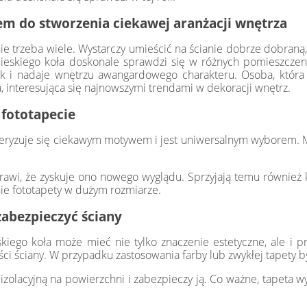
m do stworzenia ciekawej aranżacji wnętrza
ie trzeba wiele. Wystarczy umieścić na ścianie dobrze dobraną,
bieskiego koła doskonale sprawdzi się w różnych pomieszczeni
ok i nadaje wnętrzu awangardowego charakteru. Osoba, która 
, interesująca się najnowszymi trendami w dekoracji wnętrz.
 fototapecie
teryzuje się ciekawym motywem i jest uniwersalnym wyborem. M
rawi, że zyskuje ono nowego wyglądu. Sprzyjają temu również ko
ie fototapety w dużym rozmiarze.
zabezpieczyć ściany
iego koła może mieć nie tylko znaczenie estetyczne, ale i p
ości ściany. W przypadku zastosowania farby lub zwykłej tapety b
zolacyjną na powierzchni i zabezpieczy ją. Co ważne, tapeta wy