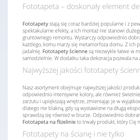
Fototapeta – doskonały element de
Fototapety
stają się coraz bardziej popularne i z pe
spektakularne efekty, a ich montaż nie stanowi duż
gruntownego remontu. Wystarczy odpowiednio dobrać
każdego, komu marzy się metamorfoza domu. Z ich po
jadalnię.
Fototapety ścienne
są niezwykle łatwe w m
samodzielnie. W dodatku taka dekoracja pozwala na 
Najwyższej jakości fototapety ścien
Nasz asortyment obejmuje najwyższej jakości produk
odpowiednio intensywne kolory, ale również świetnie
zarzutu i upiększają wnętrze, zmieniając je w wyjąt
dlatego nie blakną, gdy są wystawione na długą ekspo
sprawdzą się również w biurze. Odpowiednio dobrany 
Fototapeta na flizelinie
to trwały produkt, który Cię 
Fototapety na ścianę i nie tylko