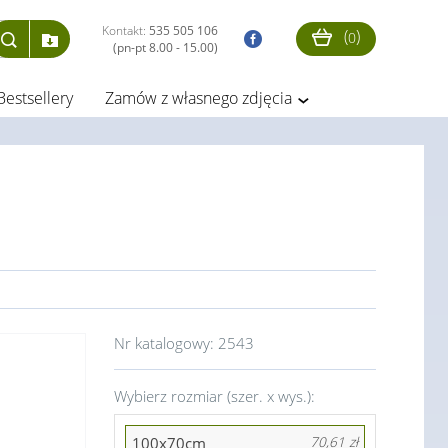
Kontakt:
535 505 106
(
)
0
(pn-pt 8.00 - 15.00)
Bestsellery
Zamów z własnego zdjęcia
Nr katalogowy:
2543
Wybierz rozmiar (szer. x wys.):
100x70cm
70,61 zł