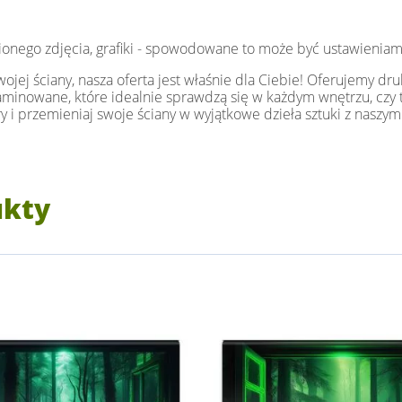
ionego zdjęcia, grafiki - spowodowane to może być ustawieniam
jej ściany, nasza oferta jest właśnie dla Ciebie! Oferujemy dru
i laminowane, które idealnie sprawdzą się w każdym wnętrzu, czy t
y i przemieniaj swoje ściany w wyjątkowe dzieła sztuki z naszym
ukty