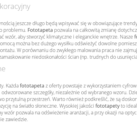
koracyjny
wnością jeszcze długo będą wpisywać się w obowiązujące trendy w
ego problemu.
Fototapeta
pozwala na całkowitą zmianę dotychcz
 wzór, aby stworzyć klimatyczne i eleganckie wnętrze. Nasze
f
mocą można bez dużego wysiłku odświeżyć dowolne pomieszczen
ontażu. W porównaniu do zwykłego malowania praca nie zajmu
zamaskowanie niedoskonałości ścian (np. trudnych do usunięcia
ne
ty. Każda
fototapeta
z oferty powstaje z wykorzystaniem cyfrow
 odwzorowane szczegóły, niezależnie od wybranego wzoru. Dzięk
kowo przytulną przestrzeń. Warto również podkreślić, że są dos
zycję na światło słoneczne. Wysokiej jakości
fototapety
to idea
wzór pozwala na odświeżenie aranżacji, a przy okazji na optyc
nie zawiedzie.