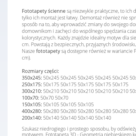
Fototapety ścienne
są niezwykle praktyczne, to ich
tylko ich montaż jest łatwy. Demontaż również nie 
sposób na to, aby wprowadzić zmiany do swojego domu
domownikom i zachęci do wspólnego spędzania czas
kolorystycznych. Każdy znajdzie idealny motyw dla s
cm. Powstają z bezpiecznych, przyjaznych środowisku
Nasze
fototapety
są dostępne również w wariancie Pr
cm).
Rozmiary części:
350x245:
50x245 50x245 50x245 50x245 50x245 50
250x175:
50x175 50x175 50x175 50x175 50x175
300x210:
50x210 50x210 50x210 50x210 50x210 50
100x70:
50x70 50x70
150x105:
50x105 50x105 50x105
400x280:
50x280 50x280 50x280 50x280 50x280 50
200x140:
50x140 50x140 50x140 50x140
Szukasz niedrogiego i prostego sposobu, by odśwież
motywem. Fototapeta 3D - Geometria niebieskiego koł