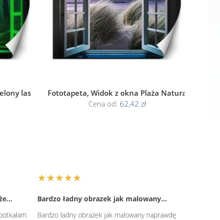
elony las
Fototapeta, Widok z okna Plaża Natura
Cena od:
62,42 zł
★★★★★
 że…
Bardzo ładny obrazek jak malowany…
potkałam
Bardzo ładny obrazek jak malowany naprawdę