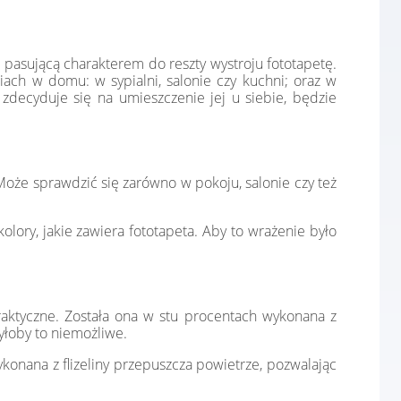
 pasującą charakterem do reszty wystroju fototapetę.
ach w domu: w sypialni, salonie czy kuchni; oraz w
zdecyduje się na umieszczenie jej u siebie, będzie
oże sprawdzić się zarówno w pokoju, salonie czy też
lory, jakie zawiera fototapeta. Aby to wrażenie było
raktyczne. Została ona w stu procentach wykonana z
yłoby to niemożliwe.
konana z flizeliny przepuszcza powietrze, pozwalając