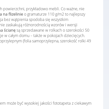
ch powierzchni, przykładowo mebli. Co ważne, nie
 na flizelinie
o gramaturze 110 g/m2 to najlepszy
cja bez wątpienia spodoba się wszystkim
ie zaskakują różnorodnością wzorów i wersji
na ścianę
są sprzedawane w rolkach o szerokości 50
cje w całym domu – także w pokojach dziecięcych.
przylepnym (folia samoprzylepna, szerokość rolki 49
łem może być wysokiej jakości fototapeta z ciekawym