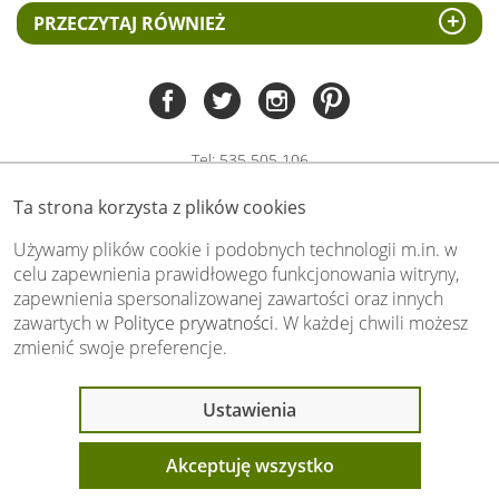
PRZECZYTAJ RÓWNIEŻ
Tel:
535 505 106
(pn-pt 8.00 - 15.00)
Ta strona korzysta z plików cookies
biuro@swiat-obrazow.pl
Copyright by swiat-obrazow.pl 2026,
Używamy plików cookie i podobnych technologii m.in. w
Wszelkie prawa zastrzeżone
celu zapewnienia prawidłowego funkcjonowania witryny,
zapewnienia spersonalizowanej zawartości oraz innych
Stronę oceniło już
13702
osób.
zawartych w
Polityce prywatności
. W każdej chwili możesz
Otrzymaliśmy
4.89
pkt. na
5
możliwych.
zmienić swoje preferencje.
Oceń nas również Ty:
Ostatnio 10 osób
Ustawienia
oglądało ten produkt
Akceptuję wszystko