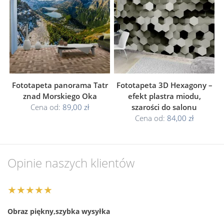
Fototapeta panorama Tatr
Fototapeta 3D Hexagony –
znad Morskiego Oka
efekt plastra miodu,
Cena od:
89,00 zł
szarości do salonu
Cena od:
84,00 zł
Opinie naszych klientów
★★★★★
Obraz piękny,szybka wysyłka