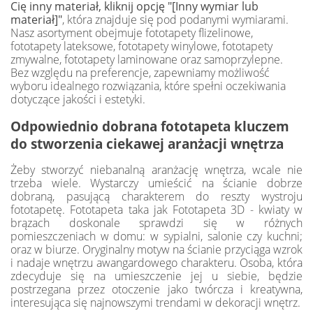
Cię inny materiał, kliknij opcję "[Inny wymiar lub
materiał]"
, która znajduje się pod podanymi wymiarami.
Nasz asortyment obejmuje fototapety flizelinowe,
fototapety lateksowe, fototapety winylowe, fototapety
zmywalne, fototapety laminowane oraz samoprzylepne.
Bez względu na preferencje, zapewniamy możliwość
wyboru idealnego rozwiązania, które spełni oczekiwania
dotyczące jakości i estetyki.
Odpowiednio dobrana fototapeta kluczem
do stworzenia ciekawej aranżacji wnętrza
Żeby stworzyć niebanalną aranżację wnętrza, wcale nie
trzeba wiele. Wystarczy umieścić na ścianie dobrze
dobraną, pasującą charakterem do reszty wystroju
fototapetę. Fototapeta taka jak Fototapeta 3D - kwiaty w
brązach doskonale sprawdzi się w różnych
pomieszczeniach w domu: w sypialni, salonie czy kuchni;
oraz w biurze. Oryginalny motyw na ścianie przyciąga wzrok
i nadaje wnętrzu awangardowego charakteru. Osoba, która
zdecyduje się na umieszczenie jej u siebie, będzie
postrzegana przez otoczenie jako twórcza i kreatywna,
interesująca się najnowszymi trendami w dekoracji wnętrz.