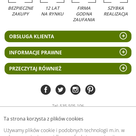
BEZPIECZNE
12 LAT
FIRMA
SZYBKA
ZAKUPY
NA RYNKU
GODNA
REALIZACJA
ZAUFANIA
OBSŁUGA KLIENTA
INFORMACJE PRAWNE
PRZECZYTAJ RÓWNIEŻ
Tel:
535 505 106
(pn-pt 8.00 - 15.00)
Ta strona korzysta z plików cookies
biuro@swiat-obrazow.pl
Copyright by swiat-obrazow.pl 2026,
Używamy plików cookie i podobnych technologii m.in. w
Wszelkie prawa zastrzeżone