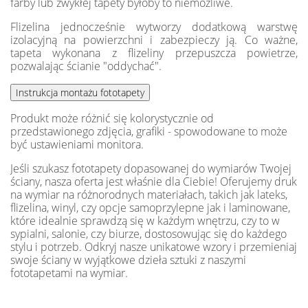
farby lub zwykłej tapety byłoby to niemożliwe.
Flizelina jednocześnie wytworzy dodatkową warstwę
izolacyjną na powierzchni i zabezpieczy ją. Co ważne,
tapeta wykonana z flizeliny przepuszcza powietrze,
pozwalając ścianie "oddychać".
Produkt może różnić się kolorystycznie od
przedstawionego zdjęcia, grafiki - spowodowane to może
być ustawieniami monitora.
Jeśli szukasz fototapety dopasowanej do wymiarów Twojej
ściany, nasza oferta jest właśnie dla Ciebie! Oferujemy druk
na wymiar na różnorodnych materiałach, takich jak lateks,
flizelina, winyl, czy opcje samoprzylepne jak i laminowane,
które idealnie sprawdzą się w każdym wnętrzu, czy to w
sypialni, salonie, czy biurze, dostosowując się do każdego
stylu i potrzeb. Odkryj nasze unikatowe wzory i przemieniaj
swoje ściany w wyjątkowe dzieła sztuki z naszymi
fototapetami na wymiar.