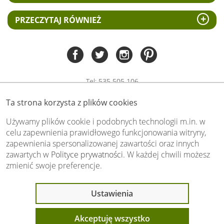
PRZECZYTAJ RÓWNIEŻ
Tel:
535 505 106
(pn-pt 8.00 - 15.00)
Ta strona korzysta z plików cookies
biuro@swiat-obrazow.pl
Copyright by swiat-obrazow.pl 2026,
Używamy plików cookie i podobnych technologii m.in. w
Wszelkie prawa zastrzeżone
celu zapewnienia prawidłowego funkcjonowania witryny,
zapewnienia spersonalizowanej zawartości oraz innych
Stronę oceniło już
13709
osób.
zawartych w
Polityce prywatności
. W każdej chwili możesz
Otrzymaliśmy
4.89
pkt. na
5
możliwych.
zmienić swoje preferencje.
Oceń nas również Ty:
Ostatnio 9 osób
Ustawienia
oglądało ten produkt
Akceptuję wszystko