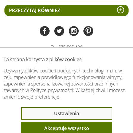
PRZECZYTAJ RÓWNIEŻ
Tel:
535 505 106
(pn-pt 8.00 - 15.00)
Ta strona korzysta z plików cookies
biuro@swiat-obrazow.pl
Copyright by swiat-obrazow.pl 2026,
Używamy plików cookie i podobnych technologii m.in. w
Wszelkie prawa zastrzeżone
celu zapewnienia prawidłowego funkcjonowania witryny,
zapewnienia spersonalizowanej zawartości oraz innych
Stronę oceniło już
13705
osób.
zawartych w
Polityce prywatności
. W każdej chwili możesz
Otrzymaliśmy
4.89
pkt. na
5
możliwych.
zmienić swoje preferencje.
Oceń nas również Ty:
Ostatnio 8 osób
Ustawienia
oglądało ten produkt
Akceptuję wszystko