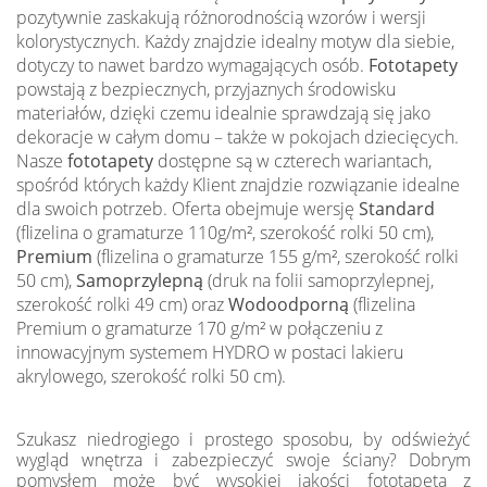
pozytywnie zaskakują różnorodnością wzorów i wersji
kolorystycznych. Każdy znajdzie idealny motyw dla siebie,
dotyczy to nawet bardzo wymagających osób.
Fototapety
powstają z bezpiecznych, przyjaznych środowisku
materiałów, dzięki czemu idealnie sprawdzają się jako
dekoracje w całym domu – także w pokojach dziecięcych.
Nasze
fototapety
dostępne są w czterech wariantach,
spośród których każdy Klient znajdzie rozwiązanie idealne
dla swoich potrzeb. Oferta obejmuje wersję
Standard
(flizelina o gramaturze 110g/m², szerokość rolki 50 cm),
Premium
(flizelina o gramaturze 155 g/m², szerokość rolki
50 cm),
Samoprzylepną
(druk na folii samoprzylepnej,
szerokość rolki 49 cm) oraz
Wodoodporną
(flizelina
Premium o gramaturze 170 g/m² w połączeniu z
innowacyjnym systemem HYDRO w postaci lakieru
akrylowego, szerokość rolki 50 cm).
Szukasz niedrogiego i prostego sposobu, by odświeżyć
wygląd wnętrza i zabezpieczyć swoje ściany? Dobrym
pomysłem może być wysokiej jakości fototapeta z