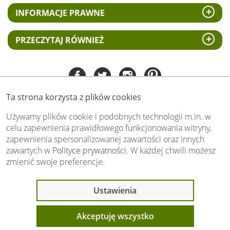
INFORMACJE PRAWNE
PRZECZYTAJ RÓWNIEŻ
Ta strona korzysta z plików cookies
Tel:
535 505 106
(pn-pt 8.00 - 15.00)
Używamy plików cookie i podobnych technologii m.in. w
celu zapewnienia prawidłowego funkcjonowania witryny,
biuro@swiat-obrazow.pl
zapewnienia spersonalizowanej zawartości oraz innych
Copyright by swiat-obrazow.pl 2026,
zawartych w
Polityce prywatności
. W każdej chwili możesz
Wszelkie prawa zastrzeżone
zmienić swoje preferencje.
Stronę oceniło już
13699
osób.
Otrzymaliśmy
4.89
pkt. na
5
możliwych.
Ostatnio 9 osób
Ustawienia
Oceń nas również Ty:
oglądało ten produkt
Akceptuję wszystko