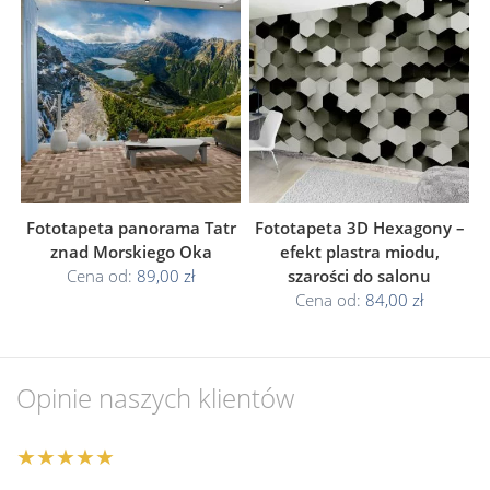
Fototapeta panorama Tatr
Fototapeta 3D Hexagony –
znad Morskiego Oka
efekt plastra miodu,
Cena od:
89,00 zł
szarości do salonu
Cena od:
84,00 zł
Opinie naszych klientów
★★★★★