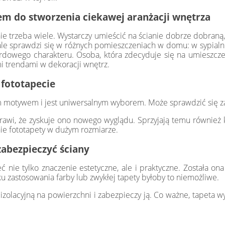
m do stworzenia ciekawej aranżacji wnętrza
ie trzeba wiele. Wystarczy umieścić na ścianie dobrze dobraną,
ale sprawdzi się w różnych pomieszczeniach w domu: w sypialni
rdowego charakteru. Osoba, która zdecyduje się na umieszczen
mi trendami w dekoracji wnętrz.
 fototapecie
ym motywem i jest uniwersalnym wyborem. Może sprawdzić się zar
rawi, że zyskuje ono nowego wyglądu. Sprzyjają temu również ko
ie fototapety w dużym rozmiarze.
zabezpieczyć ściany
nie tylko znaczenie estetyczne, ale i praktyczne. Została ona
u zastosowania farby lub zwykłej tapety byłoby to niemożliwe.
zolacyjną na powierzchni i zabezpieczy ją. Co ważne, tapeta wy