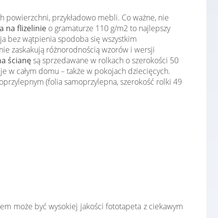
ch powierzchni, przykładowo mebli. Co ważne, nie
 na flizelinie
o gramaturze 110 g/m2 to najlepszy
cja bez wątpienia spodoba się wszystkim
ie zaskakują różnorodnością wzorów i wersji
na ścianę
są sprzedawane w rolkach o szerokości 50
cje w całym domu – także w pokojach dziecięcych.
przylepnym (folia samoprzylepna, szerokość rolki 49
łem może być wysokiej jakości fototapeta z ciekawym