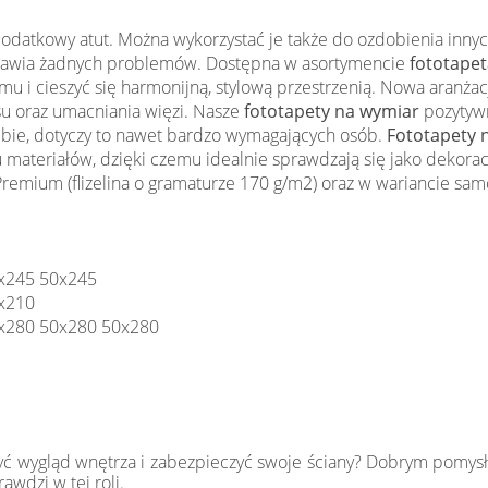
 dodatkowy atut. Można wykorzystać je także do ozdobienia inny
sprawia żadnych problemów. Dostępna w asortymencie
fototapeta
 i cieszyć się harmonijną, stylową przestrzenią. Nowa aranża
u oraz umacniania więzi. Nasze
fototapety na wymiar
pozytywn
iebie, dotyczy to nawet bardzo wymagających osób.
Fototapety 
 materiałów, dzięki czemu idealnie sprawdzają się jako dekora
emium (flizelina o gramaturze 170 g/m2) oraz w wariancie samo
x245 50x245
x210
x280 50x280 50x280
yć wygląd wnętrza i zabezpieczyć swoje ściany? Dobrym pomys
awdzi w tej roli.