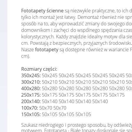
Fototapety ścienne
są niezwykle praktyczne, to ich
tylko ich montaż jest łatwy. Demontaż również nie 
sposób na to, aby wprowadzić zmiany do swojego domu
domownikom i zachęci do wspólnego spędzania czas
kolorystycznych. Każdy znajdzie idealny motyw dla s
cm. Powstają z bezpiecznych, przyjaznych środowisku
Nasze
fototapety
są dostępne również w wariancie Pr
cm).
Rozmiary części:
350x245:
50x245 50x245 50x245 50x245 50x245 50
300x210:
50x210 50x210 50x210 50x210 50x210 50
400x280:
50x280 50x280 50x280 50x280 50x280 50
250x175:
50x175 50x175 50x175 50x175 50x175
200x140:
50x140 50x140 50x140 50x140
100x70:
50x70 50x70
150x105:
50x105 50x105 50x105
Szukasz niedrogiego i prostego sposobu, by odśwież
motywem. Fototapeta - Białe topazy doskonale się spr