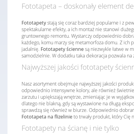
Fototapeta – doskonały element de
Fototapety
stają się coraz bardziej popularne i z pe
spektakularne efekty, a ich montaż nie stanowi duż
gruntownego remontu. Wystarczy odpowiednio dobrać
każdego, komu marzy się metamorfoza domu. Z ich po
jadalnię.
Fototapety ścienne
są niezwykle łatwe w m
samodzielnie. W dodatku taka dekoracja pozwala na 
Najwyższej jakości fototapety ścien
Nasz asortyment obejmuje najwyższej jakości produk
odpowiednio intensywne kolory, ale również świetnie
zarzutu i upiększają wnętrze, zmieniając je w wyjąt
dlatego nie blakną, gdy są wystawione na długą ekspo
sprawdzą się również w biurze. Odpowiednio dobrany 
Fototapeta na flizelinie
to trwały produkt, który Cię 
Fototapety na ścianę i nie tylko