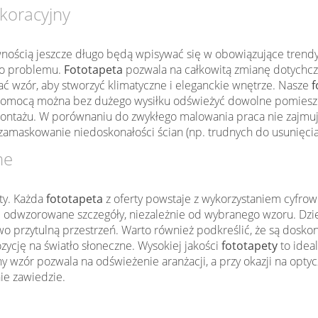
koracyjny
wnością jeszcze długo będą wpisywać się w obowiązujące trendy w
ego problemu.
Fototapeta
pozwala na całkowitą zmianę dotychcz
 wzór, aby stworzyć klimatyczne i eleganckie wnętrze. Nasze
f
mocą można bez dużego wysiłku odświeżyć dowolne pomieszczen
ontażu. W porównaniu do zwykłego malowania praca nie zajmu
zamaskowanie niedoskonałości ścian (np. trudnych do usunięcia
ne
ty. Każda
fototapeta
z oferty powstaje z wykorzystaniem cyfrow
 odwzorowane szczegóły, niezależnie od wybranego wzoru. Dzięk
kowo przytulną przestrzeń. Warto również podkreślić, że są dos
zycję na światło słoneczne. Wysokiej jakości
fototapety
to idea
wzór pozwala na odświeżenie aranżacji, a przy okazji na optyc
nie zawiedzie.