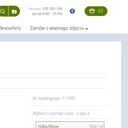
Kontakt:
535 505 106
(
)
0
(pn-pt 8.00 - 15.00)
Bestsellery
Zamów z własnego zdjęcia
Nr katalogowy:
11990
Wybierz rozmiar (szer. x wys.):
100x70cm
70,61 zł