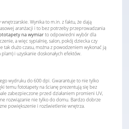
nętrzarskie. Wynika to m.in. z faktu, że dają
asowej aranżacji i to bez potrzeby przeprowadzania
ototapety na wymiar
to odpowiedni wybór dla
ie, a więc sypialnię, salon, pokój dziecka czy
je tak dużo czasu, można z powodzeniem wykonać ją
 plam) i uzyskanie doskonałych efektów.
ego wydruku do 600 dpi. Gwarantuje to nie tylko
i temu fototapety na ścianę prezentują się bez
konale zabezpieczone przed działaniem promieni UV,
lne rozwiązanie nie tylko do domu. Bardzo dobrze
zne powiększenie i rozświetlenie wnętrza.