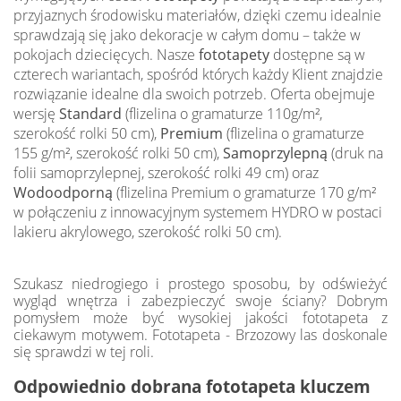
przyjaznych środowisku materiałów, dzięki czemu idealnie
sprawdzają się jako dekoracje w całym domu – także w
pokojach dziecięcych. Nasze
fototapety
dostępne są w
czterech wariantach, spośród których każdy Klient znajdzie
rozwiązanie idealne dla swoich potrzeb. Oferta obejmuje
wersję
Standard
(flizelina o gramaturze 110g/m²,
szerokość rolki 50 cm),
Premium
(flizelina o gramaturze
155 g/m², szerokość rolki 50 cm),
Samoprzylepną
(druk na
folii samoprzylepnej, szerokość rolki 49 cm) oraz
Wodoodporną
(flizelina Premium o gramaturze 170 g/m²
w połączeniu z innowacyjnym systemem HYDRO w postaci
lakieru akrylowego, szerokość rolki 50 cm).
Szukasz niedrogiego i prostego sposobu, by odświeżyć
wygląd wnętrza i zabezpieczyć swoje ściany? Dobrym
pomysłem może być wysokiej jakości fototapeta z
ciekawym motywem. Fototapeta - Brzozowy las doskonale
się sprawdzi w tej roli.
Odpowiednio dobrana fototapeta kluczem