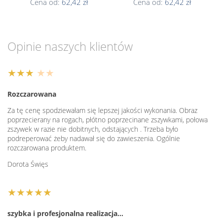
Cena od:
62,42 zł
Cena od:
62,42 zł
Opinie naszych klientów
★★★
★★
Rozczarowana
Za tę cenę spodziewałam się lepszej jakości wykonania. Obraz
poprzecierany na rogach, płótno poprzecinane zszywkami, połowa
zszywek w razie nie dobitnych, odstających . Trzeba było
podreperować żeby nadawał się do zawieszenia. Ogólnie
rozczarowana produktem.
Dorota Święs
★★★★★
szybka i profesjonalna realizacja…