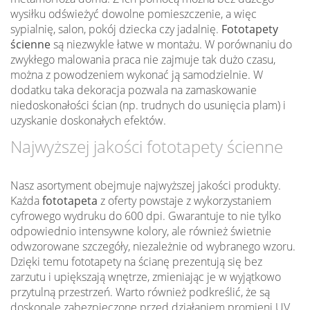
wysiłku odświeżyć dowolne pomieszczenie, a więc
sypialnię, salon, pokój dziecka czy jadalnię.
Fototapety
ścienne
są niezwykle łatwe w montażu. W porównaniu do
zwykłego malowania praca nie zajmuje tak dużo czasu,
można z powodzeniem wykonać ją samodzielnie. W
dodatku taka dekoracja pozwala na zamaskowanie
niedoskonałości ścian (np. trudnych do usunięcia plam) i
uzyskanie doskonałych efektów.
Najwyższej jakości fototapety ścienne
Nasz asortyment obejmuje najwyższej jakości produkty.
Każda
fototapeta
z oferty powstaje z wykorzystaniem
cyfrowego wydruku do 600 dpi. Gwarantuje to nie tylko
odpowiednio intensywne kolory, ale również świetnie
odwzorowane szczegóły, niezależnie od wybranego wzoru.
Dzięki temu fototapety na ścianę prezentują się bez
zarzutu i upiększają wnętrze, zmieniając je w wyjątkowo
przytulną przestrzeń. Warto również podkreślić, że są
doskonale zabezpieczone przed działaniem promieni UV,