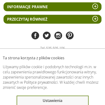
INFORMACJE PRAWNE
PRZECZYTAJ RÓWNIEŻ
Tel:
535 505 106
(pn-pt 8.00 - 15.00)
Ta strona korzysta z plików cookies
biuro@swiat-obrazow.pl
Copyright by swiat-obrazow.pl 2026,
Używamy plików cookie i podobnych technologii m.in. w
Wszelkie prawa zastrzeżone
celu zapewnienia prawidłowego funkcjonowania witryny,
zapewnienia spersonalizowanej zawartości oraz innych
Stronę oceniło już
13706
osób.
zawartych w
Polityce prywatności
. W każdej chwili możesz
Otrzymaliśmy
4.89
pkt. na
5
możliwych.
zmienić swoje preferencje.
Oceń nas również Ty:
Ostatnio 14 osób
Ustawienia