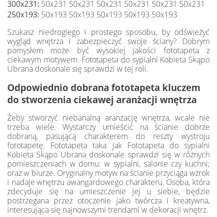
300x231:
50x231 50x231 50x231 50x231 50x231 50x231
250x193:
50x193 50x193 50x193 50x193 50x193
Szukasz niedrogiego i prostego sposobu, by odświeżyć
wygląd wnętrza i zabezpieczyć swoje ściany? Dobrym
pomysłem może być wysokiej jakości fototapeta z
ciekawym motywem. Fototapeta do sypialni Kobieta Skąpo
Ubrana doskonale się sprawdzi w tej roli.
Odpowiednio dobrana fototapeta kluczem
do stworzenia ciekawej aranżacji wnętrza
Żeby stworzyć niebanalną aranżację wnętrza, wcale nie
trzeba wiele. Wystarczy umieścić na ścianie dobrze
dobraną, pasującą charakterem do reszty wystroju
fototapetę. Fototapeta taka jak Fototapeta do sypialni
Kobieta Skąpo Ubrana doskonale sprawdzi się w różnych
pomieszczeniach w domu: w sypialni, salonie czy kuchni;
oraz w biurze. Oryginalny motyw na ścianie przyciąga wzrok
i nadaje wnętrzu awangardowego charakteru. Osoba, która
zdecyduje się na umieszczenie jej u siebie, będzie
postrzegana przez otoczenie jako twórcza i kreatywna,
interesująca się najnowszymi trendami w dekoracji wnętrz.