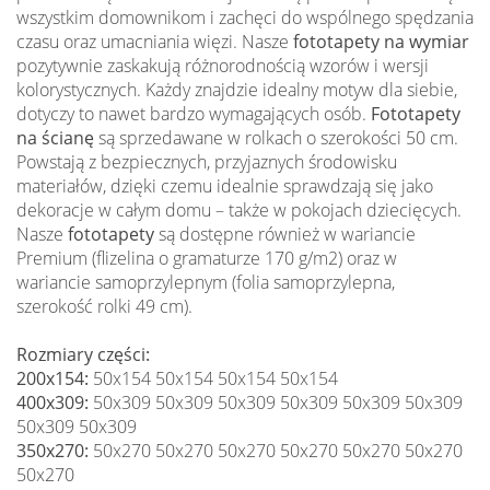
wszystkim domownikom i zachęci do wspólnego spędzania
czasu oraz umacniania więzi. Nasze
fototapety na wymiar
pozytywnie zaskakują różnorodnością wzorów i wersji
kolorystycznych. Każdy znajdzie idealny motyw dla siebie,
dotyczy to nawet bardzo wymagających osób.
Fototapety
na ścianę
są sprzedawane w rolkach o szerokości 50 cm.
Powstają z bezpiecznych, przyjaznych środowisku
materiałów, dzięki czemu idealnie sprawdzają się jako
dekoracje w całym domu – także w pokojach dziecięcych.
Nasze
fototapety
są dostępne również w wariancie
Premium (flizelina o gramaturze 170 g/m2) oraz w
wariancie samoprzylepnym (folia samoprzylepna,
szerokość rolki 49 cm).
Rozmiary części:
200x154:
50x154 50x154 50x154 50x154
400x309:
50x309 50x309 50x309 50x309 50x309 50x309
50x309 50x309
350x270:
50x270 50x270 50x270 50x270 50x270 50x270
50x270