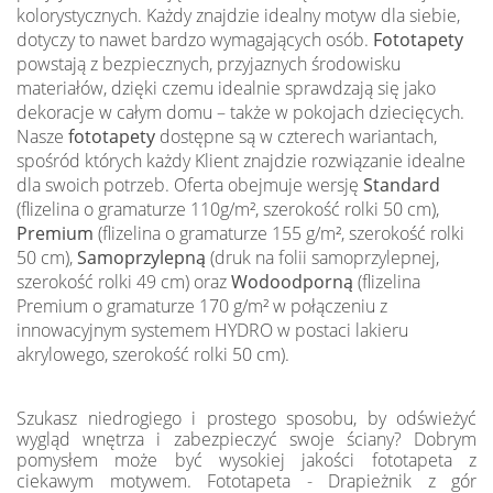
kolorystycznych. Każdy znajdzie idealny motyw dla siebie,
dotyczy to nawet bardzo wymagających osób.
Fototapety
powstają z bezpiecznych, przyjaznych środowisku
materiałów, dzięki czemu idealnie sprawdzają się jako
dekoracje w całym domu – także w pokojach dziecięcych.
Nasze
fototapety
dostępne są w czterech wariantach,
spośród których każdy Klient znajdzie rozwiązanie idealne
dla swoich potrzeb. Oferta obejmuje wersję
Standard
(flizelina o gramaturze 110g/m², szerokość rolki 50 cm),
Premium
(flizelina o gramaturze 155 g/m², szerokość rolki
50 cm),
Samoprzylepną
(druk na folii samoprzylepnej,
szerokość rolki 49 cm) oraz
Wodoodporną
(flizelina
Premium o gramaturze 170 g/m² w połączeniu z
innowacyjnym systemem HYDRO w postaci lakieru
akrylowego, szerokość rolki 50 cm).
Szukasz niedrogiego i prostego sposobu, by odświeżyć
wygląd wnętrza i zabezpieczyć swoje ściany? Dobrym
pomysłem może być wysokiej jakości fototapeta z
ciekawym motywem. Fototapeta - Drapieżnik z gór