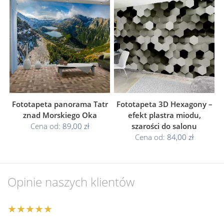
Fototapeta panorama Tatr
Fototapeta 3D Hexagony –
znad Morskiego Oka
efekt plastra miodu,
Cena od:
89,00 zł
szarości do salonu
Cena od:
84,00 zł
Opinie naszych klientów
★★★★★