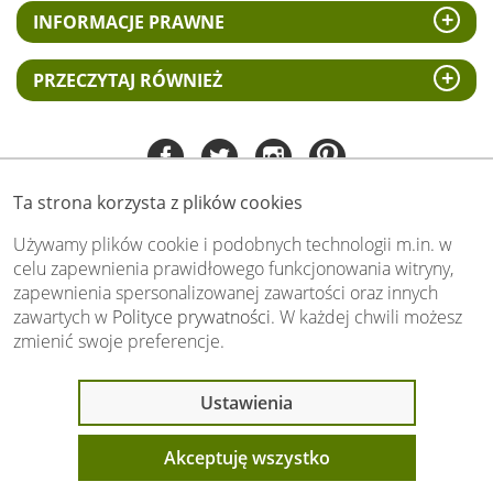
INFORMACJE PRAWNE
PRZECZYTAJ RÓWNIEŻ
Ta strona korzysta z plików cookies
Tel:
535 505 106
(pn-pt 8.00 - 15.00)
Używamy plików cookie i podobnych technologii m.in. w
celu zapewnienia prawidłowego funkcjonowania witryny,
biuro@swiat-obrazow.pl
zapewnienia spersonalizowanej zawartości oraz innych
Copyright by swiat-obrazow.pl 2026,
zawartych w
Polityce prywatności
. W każdej chwili możesz
Wszelkie prawa zastrzeżone
zmienić swoje preferencje.
Stronę oceniło już
13710
osób.
Otrzymaliśmy
4.89
pkt. na
5
możliwych.
Ostatnio 10 osób
Ustawienia
Oceń nas również Ty:
oglądało ten produkt
Akceptuję wszystko