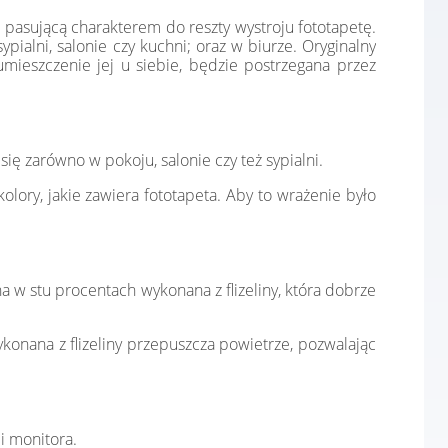
 pasującą charakterem do reszty wystroju fototapetę.
ialni, salonie czy kuchni; oraz w biurze. Oryginalny
mieszczenie jej u siebie, będzie postrzegana przez
ę zarówno w pokoju, salonie czy też sypialni.
lory, jakie zawiera fototapeta. Aby to wrażenie było
a w stu procentach wykonana z flizeliny, która dobrze
konana z flizeliny przepuszcza powietrze, pozwalając
i monitora.