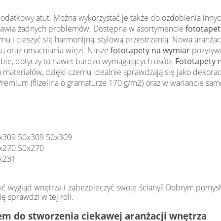
 dodatkowy atut. Można wykorzystać je także do ozdobienia inny
sprawia żadnych problemów. Dostępna w asortymencie
fototapeta
 i cieszyć się harmonijną, stylową przestrzenią. Nowa aranża
u oraz umacniania więzi. Nasze
fototapety na wymiar
pozytywn
iebie, dotyczy to nawet bardzo wymagających osób.
Fototapety 
 materiałów, dzięki czemu idealnie sprawdzają się jako dekora
emium (flizelina o gramaturze 170 g/m2) oraz w wariancie samo
x309 50x309 50x309
x270 50x270
x231
yć wygląd wnętrza i zabezpieczyć swoje ściany? Dobrym pomys
ę sprawdzi w tej roli.
m do stworzenia ciekawej aranżacji wnętrza