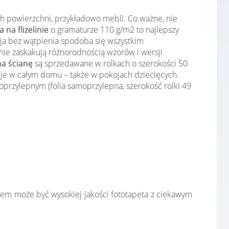
ch powierzchni, przykładowo mebli. Co ważne, nie
 na flizelinie
o gramaturze 110 g/m2 to najlepszy
cja bez wątpienia spodoba się wszystkim
ie zaskakują różnorodnością wzorów i wersji
na ścianę
są sprzedawane w rolkach o szerokości 50
cje w całym domu – także w pokojach dziecięcych.
przylepnym (folia samoprzylepna, szerokość rolki 49
łem może być wysokiej jakości fototapeta z ciekawym