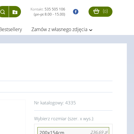
Kontakt:
535 505 106
(
)
0
(pn-pt 8.00 - 15.00)
Bestsellery
Zamów z własnego zdjęcia
Nr katalogowy:
4335
Wybierz rozmiar (szer. x wys.):
200x154cm
236,69 zł