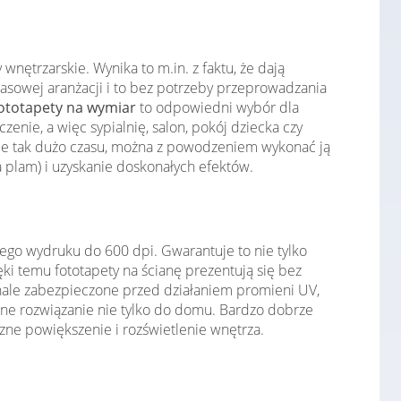
nętrzarskie. Wynika to m.in. z faktu, że dają
asowej aranżacji i to bez potrzeby przeprowadzania
ototapety na wymiar
to odpowiedni wybór dla
ie, a więc sypialnię, salon, pokój dziecka czy
je tak dużo czasu, można z powodzeniem wykonać ją
 plam) i uzyskanie doskonałych efektów.
ego wydruku do 600 dpi. Gwarantuje to nie tylko
i temu fototapety na ścianę prezentują się bez
konale zabezpieczone przed działaniem promieni UV,
lne rozwiązanie nie tylko do domu. Bardzo dobrze
zne powiększenie i rozświetlenie wnętrza.