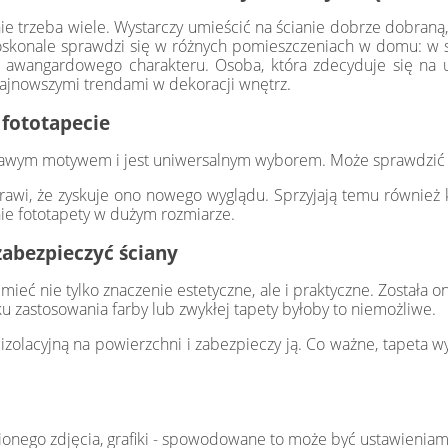
ie trzeba wiele. Wystarczy umieścić na ścianie dobrze dobraną,
doskonale sprawdzi się w różnych pomieszczeniach w domu: w syp
 awangardowego charakteru. Osoba, która zdecyduje się na u
 najnowszymi trendami w dekoracji wnętrz.
 fototapecie
iekawym motywem i jest uniwersalnym wyborem. Może sprawdzić si
rawi, że zyskuje ono nowego wyglądu. Sprzyjają temu również ko
ie fototapety w dużym rozmiarze.
zabezpieczyć ściany
ieć nie tylko znaczenie estetyczne, ale i praktyczne. Została on
u zastosowania farby lub zwykłej tapety byłoby to niemożliwe.
zolacyjną na powierzchni i zabezpieczy ją. Co ważne, tapeta wy
ionego zdjęcia, grafiki - spowodowane to może być ustawieniam