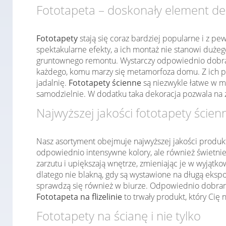
Fototapeta – doskonały element de
Fototapety
stają się coraz bardziej popularne i z pe
spektakularne efekty, a ich montaż nie stanowi duż
gruntownego remontu. Wystarczy odpowiednio dobrać
każdego, komu marzy się metamorfoza domu. Z ich po
jadalnię.
Fototapety ścienne
są niezwykle łatwe w m
samodzielnie. W dodatku taka dekoracja pozwala na 
Najwyższej jakości fototapety ścien
Nasz asortyment obejmuje najwyższej jakości produk
odpowiednio intensywne kolory, ale również świetnie
zarzutu i upiększają wnętrze, zmieniając je w wyjąt
dlatego nie blakną, gdy są wystawione na długą ekspo
sprawdzą się również w biurze. Odpowiednio dobrany 
Fototapeta na flizelinie
to trwały produkt, który Cię 
Fototapety na ścianę i nie tylko