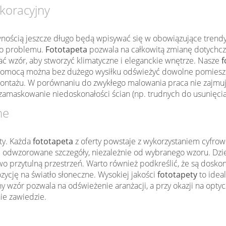
koracyjny
wnością jeszcze długo będą wpisywać się w obowiązujące trendy w
ego problemu.
Fototapeta
pozwala na całkowitą zmianę dotychcz
 wzór, aby stworzyć klimatyczne i eleganckie wnętrze. Nasze
f
mocą można bez dużego wysiłku odświeżyć dowolne pomieszczen
ontażu. W porównaniu do zwykłego malowania praca nie zajmu
zamaskowanie niedoskonałości ścian (np. trudnych do usunięcia
ne
ty. Każda
fototapeta
z oferty powstaje z wykorzystaniem cyfrow
 odwzorowane szczegóły, niezależnie od wybranego wzoru. Dzięk
kowo przytulną przestrzeń. Warto również podkreślić, że są dos
zycję na światło słoneczne. Wysokiej jakości
fototapety
to idea
wzór pozwala na odświeżenie aranżacji, a przy okazji na optyc
nie zawiedzie.