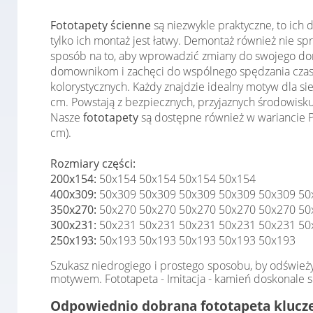
Fototapety ścienne
są niezwykle praktyczne, to ich
tylko ich montaż jest łatwy. Demontaż również nie 
sposób na to, aby wprowadzić zmiany do swojego domu
domownikom i zachęci do wspólnego spędzania czas
kolorystycznych. Każdy znajdzie idealny motyw dla s
cm. Powstają z bezpiecznych, przyjaznych środowisku
Nasze
fototapety
są dostępne również w wariancie Pr
cm).
Rozmiary części:
200x154:
50x154 50x154 50x154 50x154
400x309:
50x309 50x309 50x309 50x309 50x309 50
350x270:
50x270 50x270 50x270 50x270 50x270 50
300x231:
50x231 50x231 50x231 50x231 50x231 50
250x193:
50x193 50x193 50x193 50x193 50x193
Szukasz niedrogiego i prostego sposobu, by odśwież
motywem. Fototapeta - Imitacja - kamień doskonale si
Odpowiednio dobrana fototapeta klucze