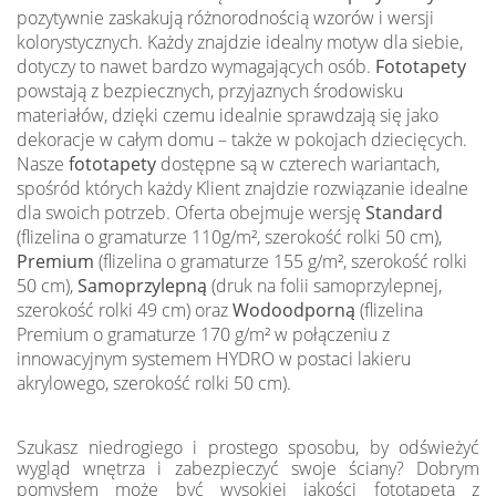
pozytywnie zaskakują różnorodnością wzorów i wersji
kolorystycznych. Każdy znajdzie idealny motyw dla siebie,
dotyczy to nawet bardzo wymagających osób.
Fototapety
powstają z bezpiecznych, przyjaznych środowisku
materiałów, dzięki czemu idealnie sprawdzają się jako
dekoracje w całym domu – także w pokojach dziecięcych.
Nasze
fototapety
dostępne są w czterech wariantach,
spośród których każdy Klient znajdzie rozwiązanie idealne
dla swoich potrzeb. Oferta obejmuje wersję
Standard
(flizelina o gramaturze 110g/m², szerokość rolki 50 cm),
Premium
(flizelina o gramaturze 155 g/m², szerokość rolki
50 cm),
Samoprzylepną
(druk na folii samoprzylepnej,
szerokość rolki 49 cm) oraz
Wodoodporną
(flizelina
Premium o gramaturze 170 g/m² w połączeniu z
innowacyjnym systemem HYDRO w postaci lakieru
akrylowego, szerokość rolki 50 cm).
Szukasz niedrogiego i prostego sposobu, by odświeżyć
wygląd wnętrza i zabezpieczyć swoje ściany? Dobrym
pomysłem może być wysokiej jakości fototapeta z