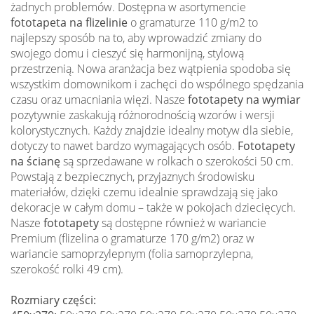
żadnych problemów. Dostępna w asortymencie
fototapeta na flizelinie
o gramaturze 110 g/m2 to
najlepszy sposób na to, aby wprowadzić zmiany do
swojego domu i cieszyć się harmonijną, stylową
przestrzenią. Nowa aranżacja bez wątpienia spodoba się
wszystkim domownikom i zachęci do wspólnego spędzania
czasu oraz umacniania więzi. Nasze
fototapety na wymiar
pozytywnie zaskakują różnorodnością wzorów i wersji
kolorystycznych. Każdy znajdzie idealny motyw dla siebie,
dotyczy to nawet bardzo wymagających osób.
Fototapety
na ścianę
są sprzedawane w rolkach o szerokości 50 cm.
Powstają z bezpiecznych, przyjaznych środowisku
materiałów, dzięki czemu idealnie sprawdzają się jako
dekoracje w całym domu – także w pokojach dziecięcych.
Nasze
fototapety
są dostępne również w wariancie
Premium (flizelina o gramaturze 170 g/m2) oraz w
wariancie samoprzylepnym (folia samoprzylepna,
szerokość rolki 49 cm).
Rozmiary części: