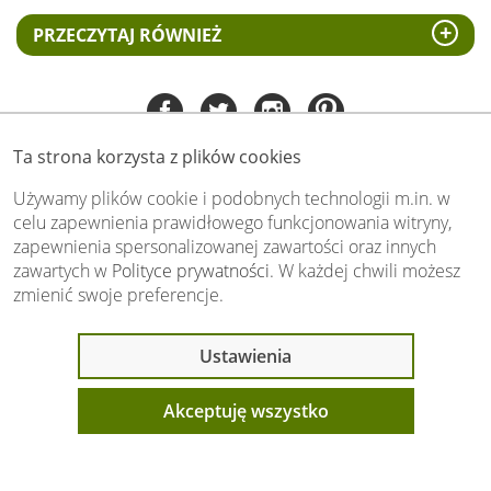
PRZECZYTAJ RÓWNIEŻ
Ta strona korzysta z plików cookies
Tel:
535 505 106
(pn-pt 8.00 - 15.00)
Używamy plików cookie i podobnych technologii m.in. w
celu zapewnienia prawidłowego funkcjonowania witryny,
biuro@swiat-obrazow.pl
zapewnienia spersonalizowanej zawartości oraz innych
Copyright by swiat-obrazow.pl 2026,
zawartych w
Polityce prywatności
. W każdej chwili możesz
Wszelkie prawa zastrzeżone
zmienić swoje preferencje.
Stronę oceniło już
13708
osób.
Otrzymaliśmy
4.89
pkt. na
5
możliwych.
Ostatnio 13 osób
Ustawienia
Oceń nas również Ty:
oglądało ten produkt
Akceptuję wszystko