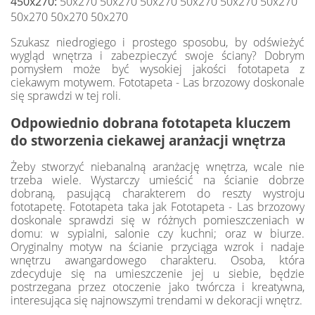
450x270:
50x270 50x270 50x270 50x270 50x270 50x270
50x270 50x270 50x270
Szukasz niedrogiego i prostego sposobu, by odświeżyć
wygląd wnętrza i zabezpieczyć swoje ściany? Dobrym
pomysłem może być wysokiej jakości fototapeta z
ciekawym motywem. Fototapeta - Las brzozowy doskonale
się sprawdzi w tej roli.
Odpowiednio dobrana fototapeta kluczem
do stworzenia ciekawej aranżacji wnętrza
Żeby stworzyć niebanalną aranżację wnętrza, wcale nie
trzeba wiele. Wystarczy umieścić na ścianie dobrze
dobraną, pasującą charakterem do reszty wystroju
fototapetę. Fototapeta taka jak Fototapeta - Las brzozowy
doskonale sprawdzi się w różnych pomieszczeniach w
domu: w sypialni, salonie czy kuchni; oraz w biurze.
Oryginalny motyw na ścianie przyciąga wzrok i nadaje
wnętrzu awangardowego charakteru. Osoba, która
zdecyduje się na umieszczenie jej u siebie, będzie
postrzegana przez otoczenie jako twórcza i kreatywna,
interesująca się najnowszymi trendami w dekoracji wnętrz.