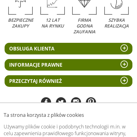
BEZPIECZNE
12 LAT
FIRMA
SZYBKA
ZAKUPY
NA RYNKU
GODNA
REALIZACJA
ZAUFANIA
OBSŁUGA KLIENTA
INFORMACJE PRAWNE
PRZECZYTAJ RÓWNIEŻ
Ta strona korzysta z plików cookies
Tel:
535 505 106
(pn-pt 8.00 - 15.00)
Używamy plików cookie i podobnych technologii m.in. w
celu zapewnienia prawidłowego funkcjonowania witryny,
biuro@swiat-obrazow.pl