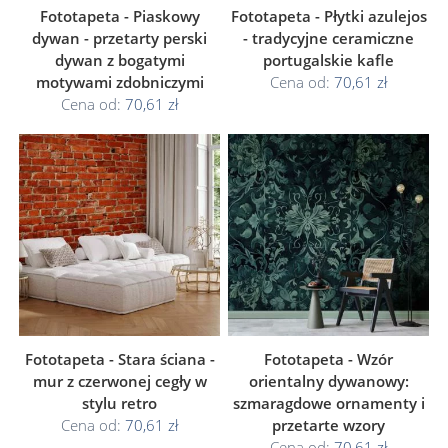
Fototapeta - Piaskowy
Fototapeta - Płytki azulejos
dywan - przetarty perski
- tradycyjne ceramiczne
dywan z bogatymi
portugalskie kafle
motywami zdobniczymi
Cena od:
70,61 zł
Cena od:
70,61 zł
Fototapeta - Stara ściana -
Fototapeta - Wzór
mur z czerwonej cegły w
orientalny dywanowy:
stylu retro
szmaragdowe ornamenty i
Cena od:
70,61 zł
przetarte wzory
Cena od:
70,61 zł