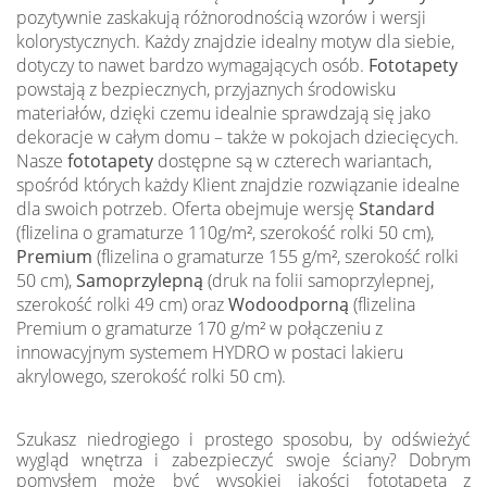
pozytywnie zaskakują różnorodnością wzorów i wersji
kolorystycznych. Każdy znajdzie idealny motyw dla siebie,
dotyczy to nawet bardzo wymagających osób.
Fototapety
powstają z bezpiecznych, przyjaznych środowisku
materiałów, dzięki czemu idealnie sprawdzają się jako
dekoracje w całym domu – także w pokojach dziecięcych.
Nasze
fototapety
dostępne są w czterech wariantach,
spośród których każdy Klient znajdzie rozwiązanie idealne
dla swoich potrzeb. Oferta obejmuje wersję
Standard
(flizelina o gramaturze 110g/m², szerokość rolki 50 cm),
Premium
(flizelina o gramaturze 155 g/m², szerokość rolki
50 cm),
Samoprzylepną
(druk na folii samoprzylepnej,
szerokość rolki 49 cm) oraz
Wodoodporną
(flizelina
Premium o gramaturze 170 g/m² w połączeniu z
innowacyjnym systemem HYDRO w postaci lakieru
akrylowego, szerokość rolki 50 cm).
Szukasz niedrogiego i prostego sposobu, by odświeżyć
wygląd wnętrza i zabezpieczyć swoje ściany? Dobrym
pomysłem może być wysokiej jakości fototapeta z