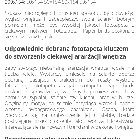
200x154:
50x154 50x154 50x154 50x154
Szukasz niedrogiego i prostego sposobu, by odświeżyć
wygląd wnętrza i zabezpieczyć swoje ściany? Dobrym
pomysłem może być wysokiej jakości fototapeta z
ciekawym motywem. Fototapeta - Paper birds doskonale
się sprawdzi w tej roli.
Odpowiednio dobrana fototapeta kluczem
do stworzenia ciekawej aranżacji wnętrza
Żeby stworzyć niebanalną aranżację wnętrza, wcale nie
trzeba wiele. Wystarczy umieścić na ścianie dobrze
dobraną, pasującą charakterem do reszty wystroju
fototapetę. Fototapeta taka jak Fototapeta - Paper birds
doskonale sprawdzi się w różnych pomieszczeniach w
domu: w sypialni, salonie czy kuchni; oraz w biurze.
Oryginalny motyw na ścianie przyciąga wzrok i nadaje
wnętrzu awangardowego charakteru. Osoba, która
zdecyduje się na umieszczenie jej u siebie, będzie
postrzegana przez otoczenie jako twórcza i kreatywna,
interesująca się najnowszymi trendami w dekoracji wnętrz.
Przestronne i eleganckie wnętrze dzięki