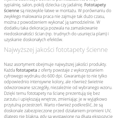
sypialnię, salon, pokój dziecka czy jadalnię.
Fototapety
ścienne
są niezwykle łatwe w montażu. W porównaniu do
zwykłego malowania praca nie zajmuje tak dużo czasu,
można z powodzeniem wykonać ją samodzielnie. W
dodatku taka dekoracja pozwala na zamaskowanie
niedoskonałości ścian (np. trudnych do usunięcia plam) i
uzyskanie doskonałych efektów.
Najwyższej jakości fototapety ścienne
Nasz asortyment obejmuje najwyższej jakości produkty.
Każda
fototapeta
z oferty powstaje z wykorzystaniem
cyfrowego wydruku do 600 dpi. Gwarantuje to nie tylko
odpowiednio intensywne kolory, ale również świetnie
odwzorowane szczegóły, niezależnie od wybranego wzoru.
Dzięki temu fototapety na ścianę prezentują się bez
zarzutu i upiększają wnętrze, zmieniając je w wyjątkowo
przytulną przestrzeń. Warto również podkreślić, że są
doskonale zabezpieczone przed działaniem promieni UV,
dlatego nie blakną, gdy są wystawione na długą ekspozycję