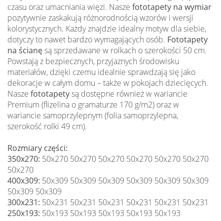
czasu oraz umacniania więzi. Nasze
fototapety na wymiar
pozytywnie zaskakują różnorodnością wzorów i wersji
kolorystycznych. Każdy znajdzie idealny motyw dla siebie,
dotyczy to nawet bardzo wymagających osób.
Fototapety
na ścianę
są sprzedawane w rolkach o szerokości 50 cm.
Powstają z bezpiecznych, przyjaznych środowisku
materiałów, dzięki czemu idealnie sprawdzają się jako
dekoracje w całym domu – także w pokojach dziecięcych.
Nasze
fototapety
są dostępne również w wariancie
Premium (flizelina o gramaturze 170 g/m2) oraz w
wariancie samoprzylepnym (folia samoprzylepna,
szerokość rolki 49 cm).
Rozmiary części:
350x270:
50x270 50x270 50x270 50x270 50x270 50x270
50x270
400x309:
50x309 50x309 50x309 50x309 50x309 50x309
50x309 50x309
300x231:
50x231 50x231 50x231 50x231 50x231 50x231
250x193:
50x193 50x193 50x193 50x193 50x193