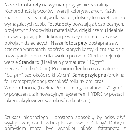
Nasze
fototapety na wymiar
pozytywnie zaskakują
różnorodnością wzorów i wersji kolorystycznych. Każdy
znajdzie idealny motyw dla siebie, dotyczy to nawet bardzo
wymagających osób.
Fototapety
powstają z bezpiecznych,
przyjaznych środowisku materiałów, dzięki czemu idealnie
sprawdzają się jako dekoracje w całym domu – także w
pokojach dziecięcych. Nasze
fototapety
dostępne są w
czterech wariantach, spośród których każdy Klient znajdzie
rozwiązanie idealne dla swoich potrzeb. Oferta obejmuje
wersję
Standard
(flizelina o gramaturze 110g/m²,
szerokość rolki 50 cm),
Premium
(flizelina o gramaturze
155 g/m², szerokość rolki 50 cm),
Samoprzylepną
(druk na
folii samoprzylepnej, szerokość rolki 49 cm) oraz
Wodoodporną
(flizelina Premium o gramaturze 170 g/m²
w połączeniu z innowacyjnym systemem HYDRO w postaci
lakieru akrylowego, szerokość rolki 50 cm).
Szukasz niedrogiego i prostego sposobu, by odświeżyć
wygląd wnętrza i zabezpieczyć swoje ściany? Dobrym
pomysłem może być wysokiej jakości fototapeta z