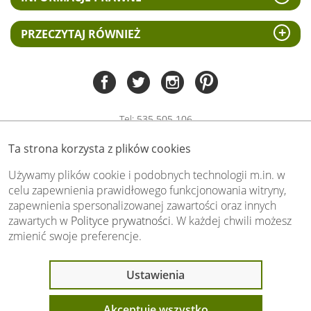
PRZECZYTAJ RÓWNIEŻ
Tel:
535 505 106
(pn-pt 8.00 - 15.00)
Ta strona korzysta z plików cookies
biuro@swiat-obrazow.pl
Copyright by swiat-obrazow.pl 2026,
Używamy plików cookie i podobnych technologii m.in. w
Wszelkie prawa zastrzeżone
celu zapewnienia prawidłowego funkcjonowania witryny,
zapewnienia spersonalizowanej zawartości oraz innych
Stronę oceniło już
13699
osób.
zawartych w
Polityce prywatności
. W każdej chwili możesz
Otrzymaliśmy
4.89
pkt. na
5
możliwych.
zmienić swoje preferencje.
Oceń nas również Ty:
Ostatnio 7 osób
Ustawienia
oglądało ten produkt
Akceptuję wszystko