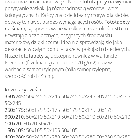
czasu oraz umacniania więzi. Nasze
fototapety na wymiar
pozytywnie zaskakują różnorodnością wzorów i wersji
kolorystycznych. Każdy znajdzie idealny motyw dla siebie,
dotyczy to nawet bardzo wymagających osób.
Fototapety
na ścianę
są sprzedawane w rolkach o szerokości 50 cm.
Powstają z bezpiecznych, przyjaznych środowisku
materiałów, dzięki czemu idealnie sprawdzają się jako
dekoracje w całym domu – także w pokojach dziecięcych.
Nasze
fototapety
są dostępne również w wariancie
Premium (flizelina o gramaturze 170 g/m2) oraz w
wariancie samoprzylepnym (folia samoprzylepna,
szerokość rolki 49 cm).
Rozmiary części:
350x245:
50x245 50x245 50x245 50x245 50x245 50x245
50x245
250x175:
50x175 50x175 50x175 50x175 50x175
300x210:
50x210 50x210 50x210 50x210 50x210 50x210
100x70:
50x70 50x70
150x105:
50x105 50x105 50x105
400x280:
50x280 50x280 50x280 50x280 50x280 50x280