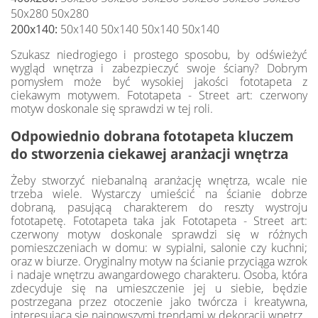
50x280 50x280
200x140:
50x140 50x140 50x140 50x140
Szukasz niedrogiego i prostego sposobu, by odświeżyć
wygląd wnętrza i zabezpieczyć swoje ściany? Dobrym
pomysłem może być wysokiej jakości fototapeta z
ciekawym motywem. Fototapeta - Street art: czerwony
motyw doskonale się sprawdzi w tej roli.
Odpowiednio dobrana fototapeta kluczem
do stworzenia ciekawej aranżacji wnętrza
Żeby stworzyć niebanalną aranżację wnętrza, wcale nie
trzeba wiele. Wystarczy umieścić na ścianie dobrze
dobraną, pasującą charakterem do reszty wystroju
fototapetę. Fototapeta taka jak Fototapeta - Street art:
czerwony motyw doskonale sprawdzi się w różnych
pomieszczeniach w domu: w sypialni, salonie czy kuchni;
oraz w biurze. Oryginalny motyw na ścianie przyciąga wzrok
i nadaje wnętrzu awangardowego charakteru. Osoba, która
zdecyduje się na umieszczenie jej u siebie, będzie
postrzegana przez otoczenie jako twórcza i kreatywna,
interesująca się najnowszymi trendami w dekoracji wnętrz.