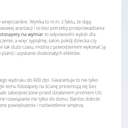
nętrzarskie. Wynika to m.in. z faktu, że dają
asowej aranżacji i to bez potrzeby przeprowadzania
ototapety na wymiar
to odpowiedni wybór dla
ie, a więc sypialnię, salon, pokój dziecka czy
je tak dużo czasu, można z powodzeniem wykonać ją
 plam) i uzyskanie doskonałych efektów.
ego wydruku do 600 dpi. Gwarantuje to nie tylko
i temu fototapety na ścianę prezentują się bez
konale zabezpieczone przed działaniem promieni UV,
lne rozwiązanie nie tylko do domu. Bardzo dobrze
zne powiększenie i rozświetlenie wnętrza.