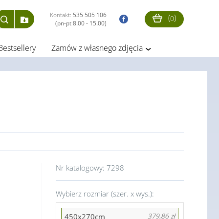
Kontakt:
535 505 106
(
)
0
(pn-pt 8.00 - 15.00)
Bestsellery
Zamów z własnego zdjęcia
Nr katalogowy:
7298
Wybierz rozmiar (szer. x wys.):
450x270cm
379,86 zł