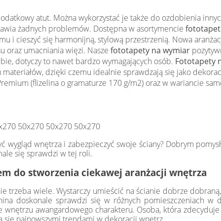
 dodatkowy atut. Można wykorzystać je także do ozdobienia inny
sprawia żadnych problemów. Dostępna w asortymencie
fototapeta
 i cieszyć się harmonijną, stylową przestrzenią. Nowa aranża
u oraz umacniania więzi. Nasze
fototapety na wymiar
pozytywn
iebie, dotyczy to nawet bardzo wymagających osób.
Fototapety 
 materiałów, dzięki czemu idealnie sprawdzają się jako dekora
emium (flizelina o gramaturze 170 g/m2) oraz w wariancie samo
x270 50x270 50x270 50x270
yć wygląd wnętrza i zabezpieczyć swoje ściany? Dobrym pomys
e się sprawdzi w tej roli.
m do stworzenia ciekawej aranżacji wnętrza
ie trzeba wiele. Wystarczy umieścić na ścianie dobrze dobraną,
anina doskonale sprawdzi się w różnych pomieszczeniach w do
je wnętrzu awangardowego charakteru. Osoba, która zdecyduje s
ca się najnowszymi trendami w dekoracji wnętrz.