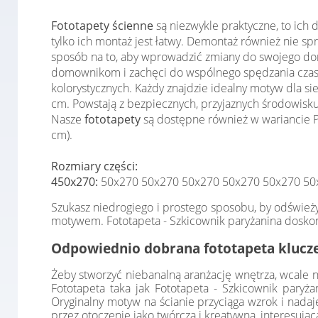
Fototapety ścienne
są niezwykle praktyczne, to ich
tylko ich montaż jest łatwy. Demontaż również nie 
sposób na to, aby wprowadzić zmiany do swojego domu
domownikom i zachęci do wspólnego spędzania czas
kolorystycznych. Każdy znajdzie idealny motyw dla s
cm. Powstają z bezpiecznych, przyjaznych środowisku
Nasze
fototapety
są dostępne również w wariancie Pr
cm).
Rozmiary części:
450x270:
50x270 50x270 50x270 50x270 50x270 50
Szukasz niedrogiego i prostego sposobu, by odśwież
motywem. Fototapeta - Szkicownik paryżanina doskonal
Odpowiednio dobrana fototapeta klucze
Żeby stworzyć niebanalną aranżację wnętrza, wcale n
Fototapeta taka jak Fototapeta - Szkicownik paryż
Oryginalny motyw na ścianie przyciąga wzrok i nada
przez otoczenie jako twórcza i kreatywna, interesują