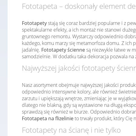
Fototapeta – doskonały element de
Fototapety
stają się coraz bardziej popularne i z pe
spektakularne efekty, a ich montaż nie stanowi duż
gruntownego remontu. Wystarczy odpowiednio dobrać
każdego, komu marzy się metamorfoza domu. Z ich po
jadalnię.
Fototapety ścienne
są niezwykle łatwe w m
samodzielnie. W dodatku taka dekoracja pozwala na 
Najwyższej jakości fototapety ścien
Nasz asortyment obejmuje najwyższej jakości produk
odpowiednio intensywne kolory, ale również świetnie
zarzutu i upiększają wnętrze, zmieniając je w wyjąt
dlatego nie blakną, gdy są wystawione na długą ekspo
sprawdzą się również w biurze. Odpowiednio dobrany 
Fototapeta na flizelinie
to trwały produkt, który Cię 
Fototapety na ścianę i nie tylko