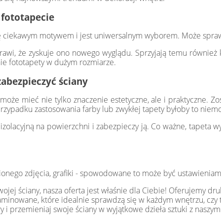
 fototapecie
ię ciekawym motywem i jest uniwersalnym wyborem. Może sprawdz
rawi, że zyskuje ono nowego wyglądu. Sprzyjają temu również ko
ie fototapety w dużym rozmiarze.
zabezpieczyć ściany
że mieć nie tylko znaczenie estetyczne, ale i praktyczne. Zos
rzypadku zastosowania farby lub zwykłej tapety byłoby to niemo
zolacyjną na powierzchni i zabezpieczy ją. Co ważne, tapeta wy
ionego zdjęcia, grafiki - spowodowane to może być ustawieniam
jej ściany, nasza oferta jest właśnie dla Ciebie! Oferujemy dru
i laminowane, które idealnie sprawdzą się w każdym wnętrzu, czy t
y i przemieniaj swoje ściany w wyjątkowe dzieła sztuki z naszym