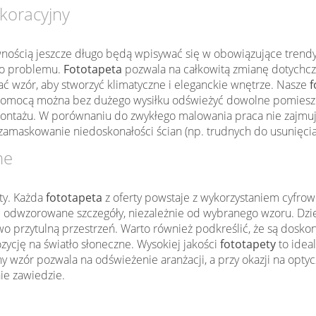
koracyjny
wnością jeszcze długo będą wpisywać się w obowiązujące trendy w
ego problemu.
Fototapeta
pozwala na całkowitą zmianę dotychcz
 wzór, aby stworzyć klimatyczne i eleganckie wnętrze. Nasze
f
mocą można bez dużego wysiłku odświeżyć dowolne pomieszczen
ontażu. W porównaniu do zwykłego malowania praca nie zajmu
zamaskowanie niedoskonałości ścian (np. trudnych do usunięcia
ne
ty. Każda
fototapeta
z oferty powstaje z wykorzystaniem cyfrow
 odwzorowane szczegóły, niezależnie od wybranego wzoru. Dzięk
kowo przytulną przestrzeń. Warto również podkreślić, że są dos
zycję na światło słoneczne. Wysokiej jakości
fototapety
to idea
wzór pozwala na odświeżenie aranżacji, a przy okazji na optyc
nie zawiedzie.