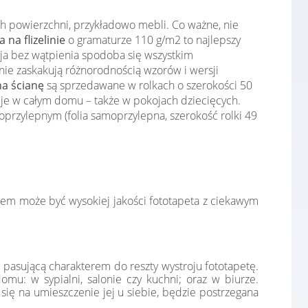
ch powierzchni, przykładowo mebli. Co ważne, nie
 na flizelinie
o gramaturze 110 g/m2 to najlepszy
cja bez wątpienia spodoba się wszystkim
ie zaskakują różnorodnością wzorów i wersji
na ścianę
są sprzedawane w rolkach o szerokości 50
cje w całym domu – także w pokojach dziecięcych.
przylepnym (folia samoprzylepna, szerokość rolki 49
łem może być wysokiej jakości fototapeta z ciekawym
 pasującą charakterem do reszty wystroju fototapetę.
mu: w sypialni, salonie czy kuchni; oraz w biurze.
ię na umieszczenie jej u siebie, będzie postrzegana