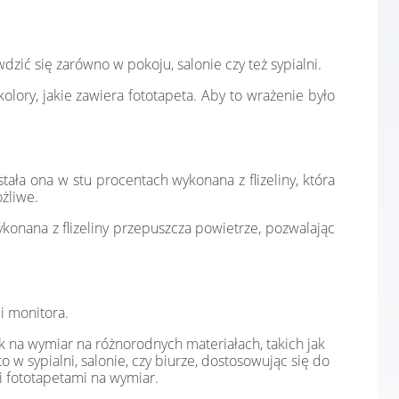
ić się zarówno w pokoju, salonie czy też sypialni.
lory, jakie zawiera fototapeta. Aby to wrażenie było
tała ona w stu procentach wykonana z flizeliny, która
żliwe.
konana z flizeliny przepuszcza powietrze, pozwalając
i monitora.
k na wymiar na różnorodnych materiałach, takich jak
o w sypialni, salonie, czy biurze, dostosowując się do
i fototapetami na wymiar.