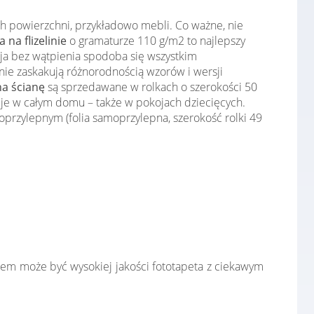
ch powierzchni, przykładowo mebli. Co ważne, nie
 na flizelinie
o gramaturze 110 g/m2 to najlepszy
cja bez wątpienia spodoba się wszystkim
ie zaskakują różnorodnością wzorów i wersji
na ścianę
są sprzedawane w rolkach o szerokości 50
cje w całym domu – także w pokojach dziecięcych.
przylepnym (folia samoprzylepna, szerokość rolki 49
łem może być wysokiej jakości fototapeta z ciekawym