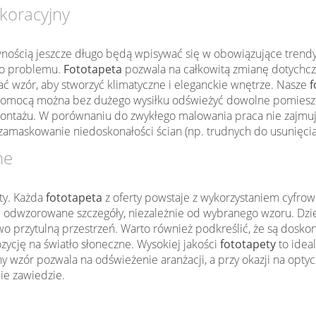
koracyjny
wnością jeszcze długo będą wpisywać się w obowiązujące trendy w
ego problemu.
Fototapeta
pozwala na całkowitą zmianę dotychcz
 wzór, aby stworzyć klimatyczne i eleganckie wnętrze. Nasze
f
mocą można bez dużego wysiłku odświeżyć dowolne pomieszczen
ontażu. W porównaniu do zwykłego malowania praca nie zajmu
zamaskowanie niedoskonałości ścian (np. trudnych do usunięcia
ne
ty. Każda
fototapeta
z oferty powstaje z wykorzystaniem cyfrow
 odwzorowane szczegóły, niezależnie od wybranego wzoru. Dzięk
kowo przytulną przestrzeń. Warto również podkreślić, że są dos
zycję na światło słoneczne. Wysokiej jakości
fototapety
to idea
wzór pozwala na odświeżenie aranżacji, a przy okazji na optyc
nie zawiedzie.