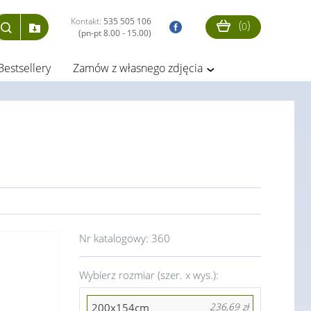
Kontakt:
535 505 106
(
)
0
(pn-pt 8.00 - 15.00)
Bestsellery
Zamów z własnego zdjęcia
Nr katalogowy:
360
Wybierz rozmiar (szer. x wys.):
200x154cm
236,69 zł