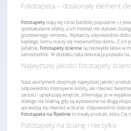
Fototapeta – doskonały element de
Fototapety
stają się coraz bardziej popularne i z pe
spektakularne efekty, a ich montaż nie stanowi duż
gruntownego remontu. Wystarczy odpowiednio dobrać
każdego, komu marzy się metamorfoza domu. Z ich po
jadalnię.
Fototapety ścienne
są niezwykle łatwe w m
samodzielnie. W dodatku taka dekoracja pozwala na 
Najwyższej jakości fototapety ścien
Nasz asortyment obejmuje najwyższej jakości produk
odpowiednio intensywne kolory, ale również świetnie
zarzutu i upiększają wnętrze, zmieniając je w wyjąt
dlatego nie blakną, gdy są wystawione na długą ekspo
sprawdzą się również w biurze. Odpowiednio dobrany 
Fototapeta na flizelinie
to trwały produkt, który Cię 
Fototapety na ścianę i nie tylko