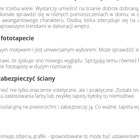
ie trzeba wiele. Wystarczy umieścić na ścianie dobrze dobraną,
skonale sprawdzi się w różnych pomieszczeniach w domu: w syp
 awangardowego charakteru. Osoba, która zdecyduje się na u
 najnowszymi trendami w dekoracji wnętrz.
 fototapecie
kawym motywem i jest uniwersalnym wyborem. Może sprawdzić się 
rawi, że zyskuje ono nowego wyglądu. Sprzyjają temu również ko
ie fototapety w dużym rozmiarze.
zabezpieczyć ściany
ć nie tylko znaczenie estetyczne, ale i praktyczne. Została on
u zastosowania farby lub zwykłej tapety byłoby to niemożliwe.
zolacyjną na powierzchni i zabezpieczy ją. Co ważne, tapeta wy
ionego zdjęcia, grafiki - spowodowane to może być ustawieniam