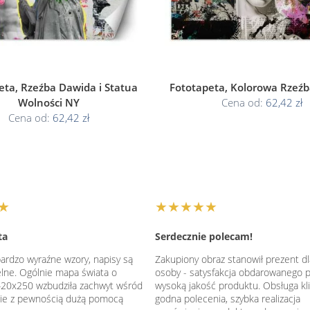
eta, Rzeźba Dawida i Statua
Fototapeta, Kolorowa Rzeźba
Wolności NY
Cena od:
62,42 zł
Cena od:
62,42 zł
★
★★★★★
ta
Serdecznie polecam!
ardzo wyraźne wzory, napisy są
Zakupiony obraz stanowił prezent dla
elne. Ogólnie mapa świata o
osoby - satysfakcja obdarowanego 
20x250 wzbudziła zachwyt wśród
wysoką jakość produktu. Obsługa kl
dzie z pewnością dużą pomocą
godna polecenia, szybka realizacja