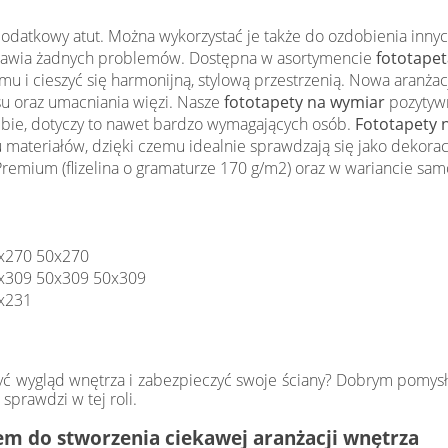
 dodatkowy atut. Można wykorzystać je także do ozdobienia inny
sprawia żadnych problemów. Dostępna w asortymencie
fototapeta
 i cieszyć się harmonijną, stylową przestrzenią. Nowa aranża
u oraz umacniania więzi. Nasze
fototapety na wymiar
pozytywn
iebie, dotyczy to nawet bardzo wymagających osób.
Fototapety 
 materiałów, dzięki czemu idealnie sprawdzają się jako dekora
emium (flizelina o gramaturze 170 g/m2) oraz w wariancie samo
x270 50x270
x309 50x309 50x309
x231
yć wygląd wnętrza i zabezpieczyć swoje ściany? Dobrym pomys
sprawdzi w tej roli.
m do stworzenia ciekawej aranżacji wnętrza