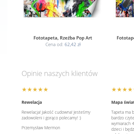
Fototapeta, Rzeźba Pop Art
Fototap
Cena od:
62,42 zł
Opinie naszych klientów
★★★★★
★★★★
Rewelacja
Mapa świa
Rewelacja! Jakość cudowna! Jesteśmy
Tapeta ma b
zadowoleni i gorąco polecamy! :)
bardzo czyt
wymiarach 4
Przemysław Mermon
dzieci i bę