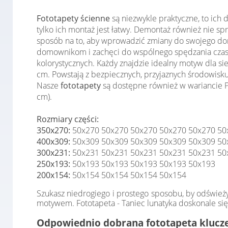
Fototapety ścienne
są niezwykle praktyczne, to ich
tylko ich montaż jest łatwy. Demontaż również nie 
sposób na to, aby wprowadzić zmiany do swojego domu
domownikom i zachęci do wspólnego spędzania czas
kolorystycznych. Każdy znajdzie idealny motyw dla s
cm. Powstają z bezpiecznych, przyjaznych środowisku
Nasze
fototapety
są dostępne również w wariancie Pr
cm).
Rozmiary części:
350x270:
50x270 50x270 50x270 50x270 50x270 50
400x309:
50x309 50x309 50x309 50x309 50x309 50
300x231:
50x231 50x231 50x231 50x231 50x231 50
250x193:
50x193 50x193 50x193 50x193 50x193
200x154:
50x154 50x154 50x154 50x154
Szukasz niedrogiego i prostego sposobu, by odśwież
motywem. Fototapeta - Taniec lunatyka doskonale się 
Odpowiednio dobrana fototapeta klucze