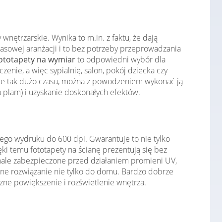
nętrzarskie. Wynika to m.in. z faktu, że dają
asowej aranżacji i to bez potrzeby przeprowadzania
ototapety na wymiar
to odpowiedni wybór dla
ie, a więc sypialnię, salon, pokój dziecka czy
je tak dużo czasu, można z powodzeniem wykonać ją
 plam) i uzyskanie doskonałych efektów.
ego wydruku do 600 dpi. Gwarantuje to nie tylko
i temu fototapety na ścianę prezentują się bez
konale zabezpieczone przed działaniem promieni UV,
lne rozwiązanie nie tylko do domu. Bardzo dobrze
zne powiększenie i rozświetlenie wnętrza.