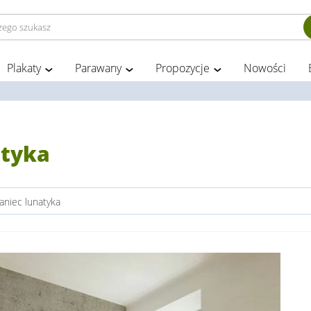
Plakaty
Parawany
Propozycje
Nowości
atyka
aniec lunatyka