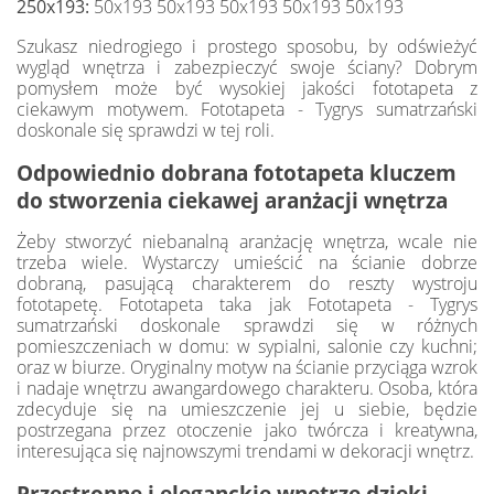
250x193:
50x193 50x193 50x193 50x193 50x193
Szukasz niedrogiego i prostego sposobu, by odświeżyć
wygląd wnętrza i zabezpieczyć swoje ściany? Dobrym
pomysłem może być wysokiej jakości fototapeta z
ciekawym motywem. Fototapeta - Tygrys sumatrzański
doskonale się sprawdzi w tej roli.
Odpowiednio dobrana fototapeta kluczem
do stworzenia ciekawej aranżacji wnętrza
Żeby stworzyć niebanalną aranżację wnętrza, wcale nie
trzeba wiele. Wystarczy umieścić na ścianie dobrze
dobraną, pasującą charakterem do reszty wystroju
fototapetę. Fototapeta taka jak Fototapeta - Tygrys
sumatrzański doskonale sprawdzi się w różnych
pomieszczeniach w domu: w sypialni, salonie czy kuchni;
oraz w biurze. Oryginalny motyw na ścianie przyciąga wzrok
i nadaje wnętrzu awangardowego charakteru. Osoba, która
zdecyduje się na umieszczenie jej u siebie, będzie
postrzegana przez otoczenie jako twórcza i kreatywna,
interesująca się najnowszymi trendami w dekoracji wnętrz.
Przestronne i eleganckie wnętrze dzięki