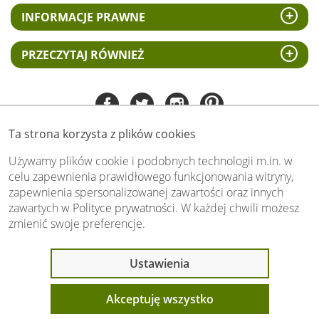
INFORMACJE PRAWNE
PRZECZYTAJ RÓWNIEŻ
Ta strona korzysta z plików cookies
Tel:
535 505 106
(pn-pt 8.00 - 15.00)
Używamy plików cookie i podobnych technologii m.in. w
celu zapewnienia prawidłowego funkcjonowania witryny,
biuro@swiat-obrazow.pl
zapewnienia spersonalizowanej zawartości oraz innych
Copyright by swiat-obrazow.pl 2026,
zawartych w
Polityce prywatności
. W każdej chwili możesz
Wszelkie prawa zastrzeżone
zmienić swoje preferencje.
Stronę oceniło już
13708
osób.
Otrzymaliśmy
4.89
pkt. na
5
możliwych.
Ostatnio 7 osób
Ustawienia
Oceń nas również Ty:
oglądało ten produkt
Akceptuję wszystko