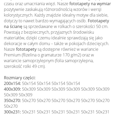
czasu oraz umacniania więzi. Nasze
fototapety na wymiar
pozytywnie zaskakują różnorodnością wzorów i wersji
kolorystycznych. Każdy znajdzie idealny motyw dla siebie,
dotyczy to nawet bardzo wymagających osób.
Fototapety
na ścianę
są sprzedawane w rolkach o szerokości 50 cm.
Powstają z bezpiecznych, przyjaznych środowisku
materiałów, dzięki czemu idealnie sprawdzają się jako
dekoracje w całym domu – także w pokojach dziecięcych.
Nasze
fototapety
są dostępne również w wariancie
Premium (flizelina o gramaturze 170 g/m2) oraz w
wariancie samoprzylepnym (folia samoprzylepna,
szerokość rolki 49 cm).
Rozmiary części:
200x154:
50x154 50x154 50x154 50x154
400x309:
50x309 50x309 50x309 50x309 50x309 50x309
50x309 50x309
350x270:
50x270 50x270 50x270 50x270 50x270 50x270
50x270
300x231:
50x231 50x231 50x231 50x231 50x231 50x231