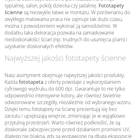
sypialnię, salon, pokój dziecka czy jadalnię.
Fototapety
ścienne
są niezwykle łatwe w montażu. W porównaniu do
zwykłego malowania praca nie zajmuje tak dużo czasu,
można z powodzeniem wykonać ją samodzielnie. W
dodatku taka dekoracja pozwala na zamaskowanie
niedoskonałości ścian (np. trudnych do usunięcia plam) i
uzyskanie doskonałych efektów.
Najwyższej jakości fototapety ścienne
Nasz asortyment obejmuje najwyższej jakości produkty.
Każda
fototapeta
z oferty powstaje z wykorzystaniem
cyfrowego wydruku do 600 dpi. Gwarantuje to nie tylko
odpowiednio intensywne kolory, ale również świetnie
odwzorowane szczegóły, niezależnie od wybranego wzoru.
Dzięki temu fototapety na ścianę prezentują się bez
zarzutu i upiększają wnętrze, zmieniając je w wyjątkowo
przytulną przestrzeń. Warto również podkreślić, że są
doskonale zabezpieczone przed działaniem promieni UV,
dlatego nie blakną, gdy są wystawione na długą ekspozycję