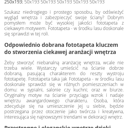
250x193:
50x193 50x193 50x193 50x193 50x193
Szukasz niedrogiego i prostego sposobu, by odświeżyć
wygląd wnętrza i zabezpieczyć swoje ściany? Dobrym
pomysłem może być wysokiej jakości fototapeta z
ciekawym motywem. Fototapeta - w środku lasu doskonale
się sprawdzi w tej roli.
Odpowiednio dobrana fototapeta kluczem
do stworzenia ciekawej aranżacji wnętrza
Żeby stworzyć niebanalną aranżację wnętrza, wcale nie
trzeba wiele. Wystarczy umieścić na ścianie dobrze
dobraną, pasującą charakterem do reszty wystroju
fototapetę. Fototapeta taka jak Fototapeta - w środku lasu
doskonale sprawdzi się w różnych pomieszczeniach w
domu: w sypialni, salonie czy kuchni; oraz w biurze.
Oryginalny motyw na ścianie przyciąga wzrok i nadaje
wnętrzu awangardowego charakteru. Osoba, która
zdecyduje się na umieszczenie jej u siebie, będzie
postrzegana przez otoczenie jako twórcza i kreatywna,
interesująca się najnowszymi trendami w dekoracji wnętrz.
Przestronne i eleganckie wnętrze dzięki