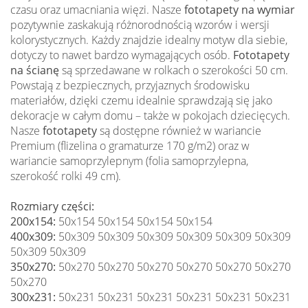
czasu oraz umacniania więzi. Nasze
fototapety na wymiar
pozytywnie zaskakują różnorodnością wzorów i wersji
kolorystycznych. Każdy znajdzie idealny motyw dla siebie,
dotyczy to nawet bardzo wymagających osób.
Fototapety
na ścianę
są sprzedawane w rolkach o szerokości 50 cm.
Powstają z bezpiecznych, przyjaznych środowisku
materiałów, dzięki czemu idealnie sprawdzają się jako
dekoracje w całym domu – także w pokojach dziecięcych.
Nasze
fototapety
są dostępne również w wariancie
Premium (flizelina o gramaturze 170 g/m2) oraz w
wariancie samoprzylepnym (folia samoprzylepna,
szerokość rolki 49 cm).
Rozmiary części:
200x154:
50x154 50x154 50x154 50x154
400x309:
50x309 50x309 50x309 50x309 50x309 50x309
50x309 50x309
350x270:
50x270 50x270 50x270 50x270 50x270 50x270
50x270
300x231:
50x231 50x231 50x231 50x231 50x231 50x231