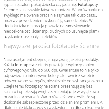
sypialnię, salon, pokój dziecka czy jadalnię.
Fototapety
ścienne
są niezwykle łatwe w montażu. W porównaniu do
zwykłego malowania praca nie zajmuje tak dużo czasu,
można z powodzeniem wykonać ją samodzielnie. W
dodatku taka dekoracja pozwala na zamaskowanie
niedoskonałości ścian (np. trudnych do usunięcia plam) i
uzyskanie doskonałych efektów.
Najwyższej jakości fototapety ścienne
Nasz asortyment obejmuje najwyższej jakości produkty.
Każda
fototapeta
z oferty powstaje z wykorzystaniem
cyfrowego wydruku do 600 dpi. Gwarantuje to nie tylko
odpowiednio intensywne kolory, ale również świetnie
odwzorowane szczegóły, niezależnie od wybranego wzoru.
Dzięki temu fototapety na ścianę prezentują się bez
zarzutu i upiększają wnętrze, zmieniając je w wyjątkowo
przytulną przestrzeń. Warto również podkreślić, że są
doskonale zabezpieczone przed działaniem promieni UV,
dlatego nie blakną, gdy są wystawione na długą ekspozycję