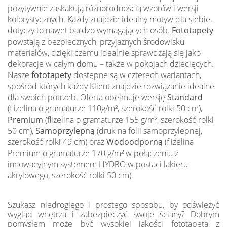
pozytywnie zaskakują różnorodnością wzorów i wersji
kolorystycznych. Każdy znajdzie idealny motyw dla siebie,
dotyczy to nawet bardzo wymagających osób.
Fototapety
powstają z bezpiecznych, przyjaznych środowisku
materiałów, dzięki czemu idealnie sprawdzają się jako
dekoracje w całym domu – także w pokojach dziecięcych.
Nasze
fototapety
dostępne są w czterech wariantach,
spośród których każdy Klient znajdzie rozwiązanie idealne
dla swoich potrzeb. Oferta obejmuje wersję
Standard
(flizelina o gramaturze 110g/m², szerokość rolki 50 cm),
Premium
(flizelina o gramaturze 155 g/m², szerokość rolki
50 cm),
Samoprzylepną
(druk na folii samoprzylepnej,
szerokość rolki 49 cm) oraz
Wodoodporną
(flizelina
Premium o gramaturze 170 g/m² w połączeniu z
innowacyjnym systemem HYDRO w postaci lakieru
akrylowego, szerokość rolki 50 cm).
Szukasz niedrogiego i prostego sposobu, by odświeżyć
wygląd wnętrza i zabezpieczyć swoje ściany? Dobrym
pomysłem może być wysokiej jakości fototapeta z