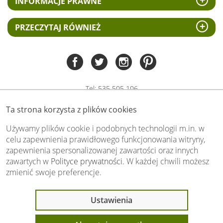
INFORMACJE PRAWNE
PRZECZYTAJ RÓWNIEŻ
Tel:
535 505 106
(pn-pt 8.00 - 15.00)
Ta strona korzysta z plików cookies
biuro@swiat-obrazow.pl
Copyright by swiat-obrazow.pl 2026,
Używamy plików cookie i podobnych technologii m.in. w
Wszelkie prawa zastrzeżone
celu zapewnienia prawidłowego funkcjonowania witryny,
zapewnienia spersonalizowanej zawartości oraz innych
Stronę oceniło już
13698
osób.
zawartych w
Polityce prywatności
. W każdej chwili możesz
Otrzymaliśmy
4.89
pkt. na
5
możliwych.
zmienić swoje preferencje.
Oceń nas również Ty:
Ostatnio 8 osób
Ustawienia
oglądało ten produkt