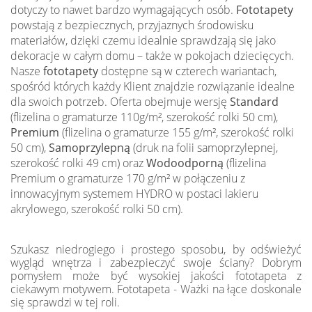
dotyczy to nawet bardzo wymagających osób.
Fototapety
powstają z bezpiecznych, przyjaznych środowisku
materiałów, dzięki czemu idealnie sprawdzają się jako
dekoracje w całym domu – także w pokojach dziecięcych.
Nasze
fototapety
dostępne są w czterech wariantach,
spośród których każdy Klient znajdzie rozwiązanie idealne
dla swoich potrzeb. Oferta obejmuje wersję
Standard
(flizelina o gramaturze 110g/m², szerokość rolki 50 cm),
Premium
(flizelina o gramaturze 155 g/m², szerokość rolki
50 cm),
Samoprzylepną
(druk na folii samoprzylepnej,
szerokość rolki 49 cm) oraz
Wodoodporną
(flizelina
Premium o gramaturze 170 g/m² w połączeniu z
innowacyjnym systemem HYDRO w postaci lakieru
akrylowego, szerokość rolki 50 cm).
Szukasz niedrogiego i prostego sposobu, by odświeżyć
wygląd wnętrza i zabezpieczyć swoje ściany? Dobrym
pomysłem może być wysokiej jakości fototapeta z
ciekawym motywem. Fototapeta - Ważki na łące doskonale
się sprawdzi w tej roli.