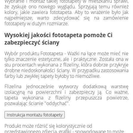
Wybranie i montaż takiej fototapety w mieszkaniu sprawi,
że zyskuje ono nowego wyglądu. Sprzyjają temu również
kolory, jakie zawiera fototapeta. Aby to wrażenie było jak
najpełniejsze, warto zdecydować się na zamówienie
fototapety w dużym rozmiarze.
Wysokiej jakości fototapeta pomoże Ci
zabezpieczyć ściany
Wybór produktu Fototapeta - Ważki na łące może mieć nie
tylko znaczenie estetyczne, ale i praktyczne. Została ona w
stu procentach wykonana z flizeliny, która dobrze przykryje
drobne niedoskonałości ściany. W przypadku zastosowania
farby lub zwykłej tapety byłoby to niemożliwe.
Flizelina jednocześnie wytworzy dodatkową warstwę
izolacyjną na powierzchni i zabezpieczy ją. Co ważne,
tapeta wykonana z flizeliny przepuszcza powietrze,
pozwalając ścianie "oddychać".
Produkt może różnić się kolorystycznie od
przedstawionego zdjęcia, grafiki - spowodowane to może