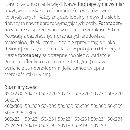
czasu oraz umacniania więzi. Nasze
fototapety na wymiar
pozytywnie zaskakują różnorodnością wzorów i wersji
kolorystycznych. Każdy znajdzie idealny motyw dla siebie,
dotyczy to nawet bardzo wymagających osób.
Fototapety
na ścianę
są sprzedawane w rolkach o szerokości 50 cm.
Powstają z bezpiecznych, przyjaznych środowisku
materiałów, dzięki czemu idealnie sprawdzają się jako
dekoracje w całym domu – także w pokojach dziecięcych.
Nasze
fototapety
są dostępne również w wariancie
Premium (flizelina o gramaturze 170 g/m2) oraz w
wariancie samoprzylepnym (folia samoprzylepna,
szerokość rolki 49 cm).
Rozmiary części:
350x270:
50x270 50x270 50x270 50x270 50x270 50x270
50x270
400x309:
50x309 50x309 50x309 50x309 50x309 50x309
50x309 50x309
300x231:
50x231 50x231 50x231 50x231 50x231 50x231
250x193:
50x193 50x193 50x193 50x193 50x193