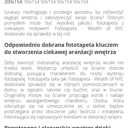
200x154:
50x154 50x154 50x154 50x154
Szukasz niedrogiego i prostego sposobu, by odświeżyć
wygląd wnętrza i zabezpieczyć swoje ściany? Dobrym
pomysłem może być wysokiej jakości fototapeta z
ciekawym motywem. Fototapeta - Wealth of NYC
doskonale się sprawdzi w tej roli.
Odpowiednio dobrana fototapeta kluczem
do stworzenia ciekawej aranżacji wnętrza
Żeby stworzyć niebanalną aranżację wnętrza, wcale nie
trzeba wiele. Wystarczy umieścić na ścianie dobrze
dobraną, pasującą charakterem do reszty wystroju
fototapetę. Fototapeta taka jak Fototapeta - Wealth of NYC
doskonale sprawdzi się w różnych pomieszczeniach w
domu: w sypialni, salonie czy kuchni; oraz w biurze.
Oryginalny motyw na ścianie przyciąga wzrok i nadaje
wnętrzu awangardowego charakteru. Osoba, która
zdecyduje się na umieszczenie jej u siebie, będzie
postrzegana przez otoczenie jako twórcza i kreatywna,
interesująca się najnowszymi trendami w dekoracji wnętrz.
Przestronne i eleganckie wnętrze dzięki