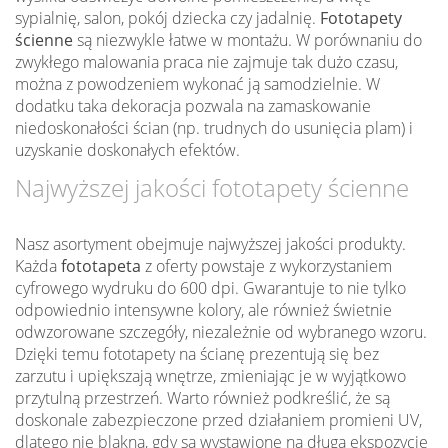
sypialnię, salon, pokój dziecka czy jadalnię.
Fototapety
ścienne
są niezwykle łatwe w montażu. W porównaniu do
zwykłego malowania praca nie zajmuje tak dużo czasu,
można z powodzeniem wykonać ją samodzielnie. W
dodatku taka dekoracja pozwala na zamaskowanie
niedoskonałości ścian (np. trudnych do usunięcia plam) i
uzyskanie doskonałych efektów.
Najwyższej jakości fototapety ścienne
Nasz asortyment obejmuje najwyższej jakości produkty.
Każda
fototapeta
z oferty powstaje z wykorzystaniem
cyfrowego wydruku do 600 dpi. Gwarantuje to nie tylko
odpowiednio intensywne kolory, ale również świetnie
odwzorowane szczegóły, niezależnie od wybranego wzoru.
Dzięki temu fototapety na ścianę prezentują się bez
zarzutu i upiększają wnętrze, zmieniając je w wyjątkowo
przytulną przestrzeń. Warto również podkreślić, że są
doskonale zabezpieczone przed działaniem promieni UV,
dlatego nie blakną, gdy są wystawione na długą ekspozycję