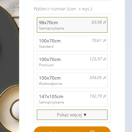
Wybierz rozmiar (szer. x wys.):
98x70cm
83,98 zł
Samoprzylepna
100x70cm
70,61 zł
Standard
100x70cm
125,97 zł
Premium
100x70cm
334,05 zł
Wodoodporna
147x105cm
192,79 zł
Samoprzylepna
Pokaż więcej ▼