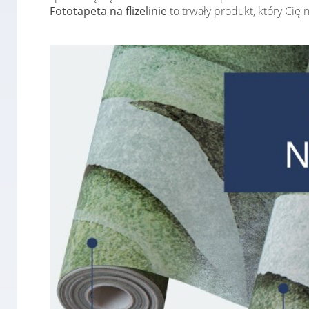
Fototapeta na flizelinie
to trwały produkt, który Cię 