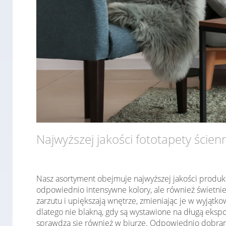
Najwyższej jakości fototapety ścien
Nasz asortyment obejmuje najwyższej jakości produk
odpowiednio intensywne kolory, ale również świetni
zarzutu i upiększają wnętrze, zmieniając je w wyjąt
dlatego nie blakną, gdy są wystawione na długą ekspo
sprawdzą się również w biurze. Odpowiednio dobrany 