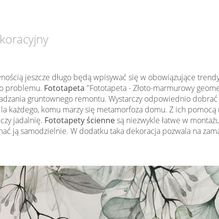
koracyjny
wnością jeszcze długo będą wpisywać się w obowiązujące trendy w
ego problemu.
Fototapeta
"Fototapeta - Złoto-marmurowy geomet
wadzania gruntownego remontu. Wystarczy odpowiednio dobrać w
la każdego, komu marzy się metamorfoza domu. Z ich pomocą
 czy jadalnię.
Fototapety ścienne
są niezwykle łatwe w montaż
ć ją samodzielnie. W dodatku taka dekoracja pozwala na zama