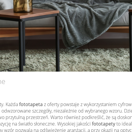
ne
ty. Każda
fototapeta
z oferty powstaje z wykorzystaniem cyfrow
e odwzorowane szczegóły, niezależnie od wybranego wzoru. Dz
kowo przytulną przestrzeń. Warto również podkreślić, że są dos
zycję na światło słoneczne. Wysokiej jakości
fototapety
to idea
wzór pozwala na odświeżenie aranżacji, a przy okazji na optyc