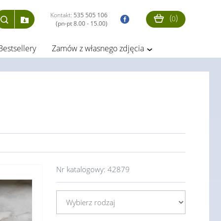
Kontakt:
535 505 106
(
)
0
(pn-pt 8.00 - 15.00)
Bestsellery
Zamów z własnego zdjęcia
Nr katalogowy:
42879