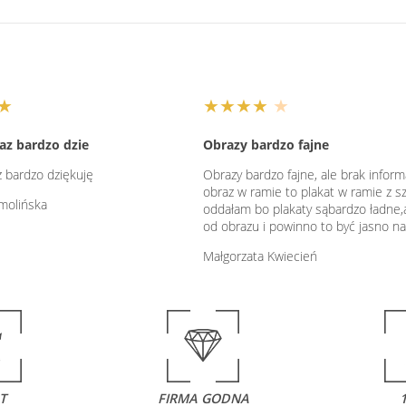
★
★★★★
★
az bardzo dzie
Obrazy bardzo fajne
z bardzo dziękuję
Obrazy bardzo fajne, ale brak informa
obraz w ramie to plakat w ramie z s
molińska
oddałam bo plakaty sąbardzo ładne,a
od obrazu i powinno to być jasno na
Małgorzata Kwiecień
T
FIRMA GODNA