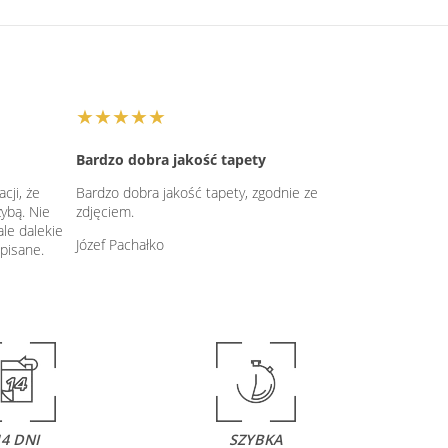
★★★★★
Bardzo dobra jakość tapety
cji, że
Bardzo dobra jakość tapety, zgodnie ze
zybą. Nie
zdjęciem.
le dalekie
Józef Pachałko
pisane.
14 DNI
SZYBKA