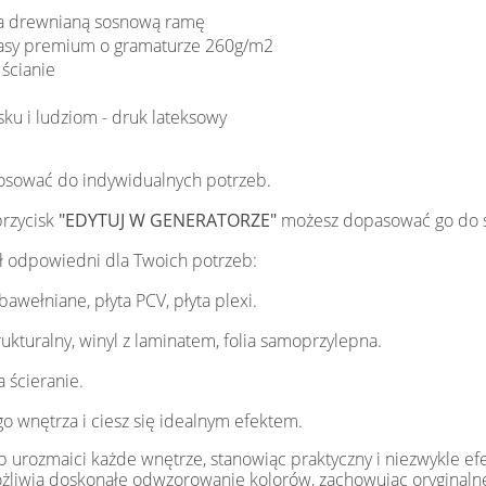
na drewnianą sosnową ramę
klasy premium o gramaturze 260g/m2
ścianie
sku i ludziom - druk lateksowy
osować do indywidualnych potrzeb.
przycisk
"EDYTUJ W GENERATORZE"
możesz dopasować go do 
ł odpowiedni dla Twoich potrzeb:
 bawełniane, płyta PCV, płyta plexi.
 strukturalny, winyl z laminatem, folia samoprzylepna.
 ścieranie.
o wnętrza i ciesz się idealnym efektem.
 urozmaici każde wnętrze, stanowiąc praktyczny i niezwykle e
możliwia doskonałe odwzorowanie kolorów, zachowując oryginalne