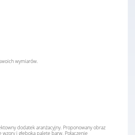
swoich wymiarów.
fektowny dodatek aranżacyjny. Proponowany obraz
 wzory i głęboką paletę barw. Połączenie