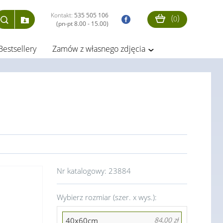
Kontakt:
535 505 106
(
)
0
(pn-pt 8.00 - 15.00)
Bestsellery
Zamów z własnego zdjęcia
Nr katalogowy:
23884
Wybierz rozmiar (szer. x wys.):
40x60cm
84,00 zł