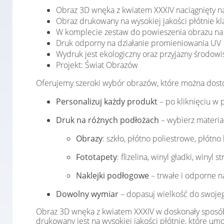
Obraz 3D wnęka z kwiatem XXXIV naciągnięty 
Obraz drukowany na wysokiej jakości płótnie 
W komplecie zestaw do powieszenia obrazu na 
Druk odporny na działanie promieniowania UV
Wydruk jest ekologiczny oraz przyjazny środowi
Projekt: Świat Obrazów
Oferujemy szeroki wybór obrazów, które można dost
Personalizuj każdy produkt
– po kliknięciu w 
Druk na różnych podłożach
– wybierz materia
Obrazy
: szkło, płótno poliestrowe, płótno
Fototapety
: flizelina, winyl gładki, winyl
Naklejki podłogowe
– trwałe i odporne na
Dowolny wymiar
– dopasuj wielkość do swojeg
Obraz 3D wnęka z kwiatem XXXIV w doskonały sposób
drukowany jest na wysokiej jakości płótnie, które u