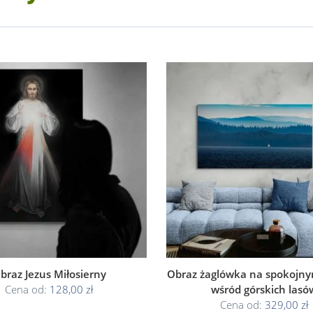
braz Jezus Miłosierny
Obraz żaglówka na spokojnym
Cena od:
128,00 zł
wśród górskich lasó
Cena od:
329,00 zł