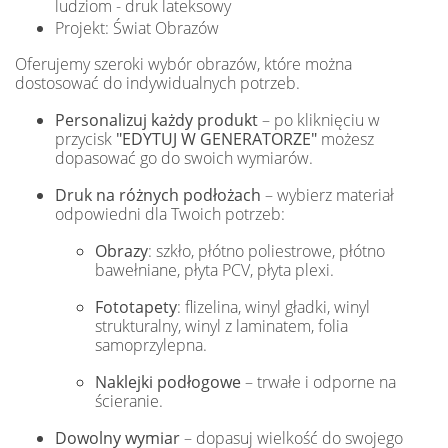
ludziom - druk lateksowy
Projekt: Świat Obrazów
Oferujemy szeroki wybór obrazów, które można
dostosować do indywidualnych potrzeb.
Personalizuj każdy produkt
– po kliknięciu w
przycisk
"EDYTUJ W GENERATORZE"
możesz
dopasować go do swoich wymiarów.
Druk na różnych podłożach
– wybierz materiał
odpowiedni dla Twoich potrzeb:
Obrazy
: szkło, płótno poliestrowe, płótno
bawełniane, płyta PCV, płyta plexi.
Fototapety
: flizelina, winyl gładki, winyl
strukturalny, winyl z laminatem, folia
samoprzylepna.
Naklejki podłogowe
– trwałe i odporne na
ścieranie.
Dowolny wymiar
– dopasuj wielkość do swojego