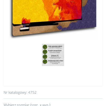
Nr katalogowy:
4752
Wybierz rozmiar (szer. x wys.):