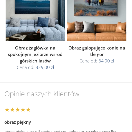
Obraz żaglówka na
Obraz galopujące konie na
spokojnym jeziorze wśród
tle gór
górskich lasów
Cena od:
84,00 zł
Cena od:
329,00 zł
Opinie naszych klientów
★★★★★
obraz piękny
obraz piękny, ożywił moje wnętrze, polecam, szybka przesyłka,