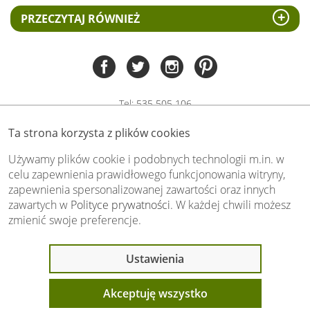
PRZECZYTAJ RÓWNIEŻ
Tel:
535 505 106
(pn-pt 8.00 - 15.00)
Ta strona korzysta z plików cookies
biuro@swiat-obrazow.pl
Copyright by swiat-obrazow.pl 2026,
Używamy plików cookie i podobnych technologii m.in. w
Wszelkie prawa zastrzeżone
celu zapewnienia prawidłowego funkcjonowania witryny,
zapewnienia spersonalizowanej zawartości oraz innych
Stronę oceniło już
13702
osób.
zawartych w
Polityce prywatności
. W każdej chwili możesz
Otrzymaliśmy
4.89
pkt. na
5
możliwych.
zmienić swoje preferencje.
Oceń nas również Ty:
Ostatnio 8 osób
Ustawienia
oglądało ten produkt
Akceptuję wszystko