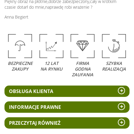
Piękny obraz na płótnie,dobrze zabezpieczony,cały w krótkim
czasie dotarł do mnie,naprawdę robi wrażenie ?
Anna Begiert
BEZPIECZNE
12 LAT
FIRMA
SZYBKA
ZAKUPY
NA RYNKU
GODNA
REALIZACJA
ZAUFANIA
OBSŁUGA KLIENTA
INFORMACJE PRAWNE
PRZECZYTAJ RÓWNIEŻ