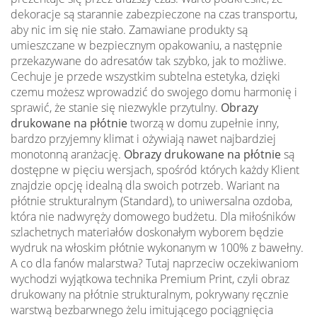
dekoracje są starannie zabezpieczone na czas transportu,
aby nic im się nie stało. Zamawiane produkty są
umieszczane w bezpiecznym opakowaniu, a następnie
przekazywane do adresatów tak szybko, jak to możliwe.
Cechuje je przede wszystkim subtelna estetyka, dzięki
czemu możesz wprowadzić do swojego domu harmonię i
sprawić, że stanie się niezwykle przytulny.
Obrazy
drukowane na płótnie
tworzą w domu zupełnie inny,
bardzo przyjemny klimat i ożywiają nawet najbardziej
monotonną aranżację.
Obrazy drukowane na płótnie
są
dostępne w pięciu wersjach, spośród których każdy Klient
znajdzie opcję idealną dla swoich potrzeb. Wariant na
płótnie strukturalnym (Standard), to uniwersalna ozdoba,
która nie nadwyręży domowego budżetu. Dla miłośników
szlachetnych materiałów doskonałym wyborem będzie
wydruk na włoskim płótnie wykonanym w 100% z bawełny.
A co dla fanów malarstwa? Tutaj naprzeciw oczekiwaniom
wychodzi wyjątkowa technika Premium Print, czyli obraz
drukowany na płótnie strukturalnym, pokrywany ręcznie
warstwą bezbarwnego żelu imitującego pociągnięcia