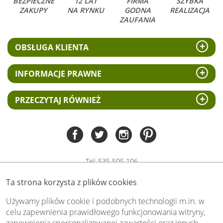
BEZPIECZNE
12 LAT
FIRMA
SZYBKA
ZAKUPY
NA RYNKU
GODNA
REALIZACJA
ZAUFANIA
OBSŁUGA KLIENTA
INFORMACJE PRAWNE
PRZECZYTAJ RÓWNIEŻ
Tel:
535 505 106
(pn-pt 8.00 - 15.00)
Ta strona korzysta z plików cookies
biuro@swiat-obrazow.pl
Copyright by swiat-obrazow.pl 2026,
Używamy plików cookie i podobnych technologii m.in. w
Wszelkie prawa zastrzeżone
celu zapewnienia prawidłowego funkcjonowania witryny,