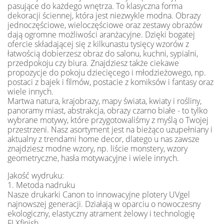
pasujące do każdego wnętrza. To klasyczna forma
dekoracji ściennej, która jest niezwykle modna. Obrazy
jednoczęściowe, wieloczęściowe oraz zestawy obrazów
dają ogromne możliwości aranżacyjne. Dzięki bogatej
ofercie składającej się z kilkunastu tysięcy wzorów z
łatwością dobierzesz obraz do salonu, kuchni, sypialni,
przedpokoju czy biura. Znajdziesz także ciekawe
propozycje do pokoju dziecięcego i młodzieżowego, np.
postaci z bajek i filmów, postacie z komiksów i fantasy oraz
wiele innych.
Martwa natura, krajobrazy, mapy świata, kwiaty i rośliny,
panoramy miast, abstrakcja, obrazy czarno białe - to tylko
wybrane motywy, które przygotowaliśmy z myślą o Twojej
przestrzeni. Nasz asortyment jest na bieżąco uzupełniany i
aktualny z trendami home decor, dlatego u nas zawsze
znajdziesz modne wzory, np. liście monstery, wzory
geometryczne, hasła motywacyjne i wiele innych.
Jakość wydruku:
1. Metoda nadruku
Nasze drukarki Canon to innowacyjne plotery UVgel
najnowszej generacji. Działają w oparciu o nowoczesny
ekologiczny, elastyczny atrament żelowy i technologię
FLXfinish.