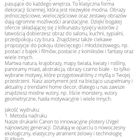
pasujące do każdego wnętrza. To klasyczna forma
dekoracji ściennej, która jest niezwykle modna. Obrazy
jednoczęściowe, wieloczęściowe oraz zestawy obrazów
dają ogromne możliwości aranżacyjne. Dzięki bogatej
ofercie składającej się z kilkunastu tysięcy wzorów z
łatwością dobierzesz obraz do salonu, kuchni, sypialni,
przedpokoju czy biura. Znajdziesz także ciekawe
propozycje do pokoju dziecięcego i młodzieżowego, np.
postaci z bajek i filmów, postacie z komiksów i fantasy oraz
wiele innych.
Martwa natura, krajobrazy, mapy świata, kwiaty i rośliny,
panoramy miast, abstrakcja, obrazy czarno białe - to tylko
wybrane motywy, które przygotowaliśmy z myślą o Twojej
przestrzeni. Nasz asortyment jest na bieżąco uzupełniany i
aktualny z trendami home decor, dlatego u nas zawsze
znajdziesz modne wzory, np. liście monstery, wzory
geometryczne, hasła motywacyjne i wiele innych.
Jakość wydruku:
1. Metoda nadruku
Nasze drukarki Canon to innowacyjne plotery UVgel
najnowszej generacji. Działają w oparciu o nowoczesny
ekologiczny, elastyczny atrament żelowy i technologię
FLXfinish.