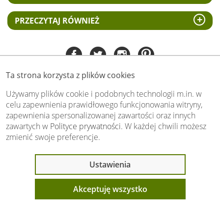
PRZECZYTAJ RÓWNIEŻ
Ta strona korzysta z plików cookies
Tel:
535 505 106
(pn-pt 8.00 - 15.00)
Używamy plików cookie i podobnych technologii m.in. w
celu zapewnienia prawidłowego funkcjonowania witryny,
biuro@swiat-obrazow.pl
zapewnienia spersonalizowanej zawartości oraz innych
Copyright by swiat-obrazow.pl 2026,
zawartych w
Polityce prywatności
. W każdej chwili możesz
Wszelkie prawa zastrzeżone
zmienić swoje preferencje.
Stronę oceniło już
13705
osób.
Otrzymaliśmy
4.89
pkt. na
5
możliwych.
Ostatnio 9 osób
Ustawienia
Oceń nas również Ty:
oglądało ten produkt
Akceptuję wszystko