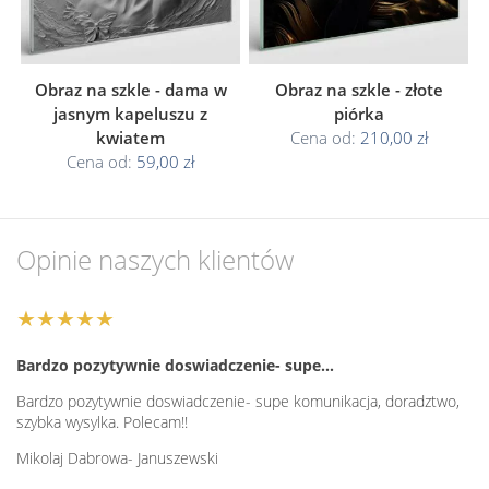
Obraz na szkle - dama w
Obraz na szkle - złote
jasnym kapeluszu z
piórka
kwiatem
Cena od:
210,00 zł
Cena od:
59,00 zł
Opinie naszych klientów
★★★★★
Bardzo pozytywnie doswiadczenie- supe…
Bardzo pozytywnie doswiadczenie- supe komunikacja, doradztwo,
szybka wysylka. Polecam!!
Mikolaj Dabrowa- Januszewski