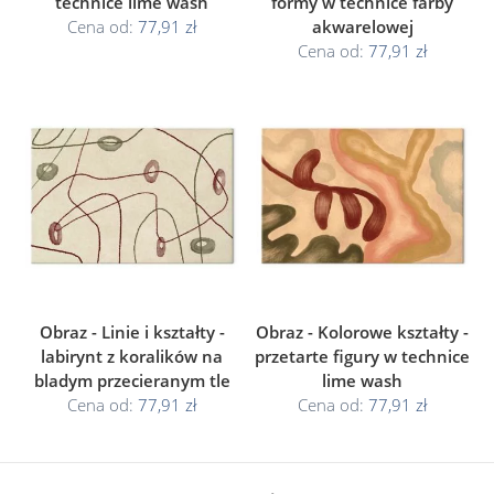
technice lime wash
formy w technice farby
Cena od:
77,91 zł
akwarelowej
Cena od:
77,91 zł
Obraz - Linie i kształty -
Obraz - Kolorowe kształty -
labirynt z koralików na
przetarte figury w technice
bladym przecieranym tle
lime wash
Cena od:
77,91 zł
Cena od:
77,91 zł