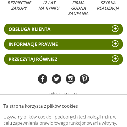
BEZPIECZNE
12 LAT
FIRMA
SZYBKA
ZAKUPY
NA RYNKU
GODNA
REALIZACJA
ZAUFANIA
OBSŁUGA KLIENTA
INFORMACJE PRAWNE
PRZECZYTAJ RÓWNIEŻ
Tel:
535 505 106
(pn-pt 8.00 - 15.00)
Ta strona korzysta z plików cookies
biuro@swiat-obrazow.pl
Copyright by swiat-obrazow.pl 2026,
Używamy plików cookie i podobnych technologii m.in. w
Wszelkie prawa zastrzeżone
celu zapewnienia prawidłowego funkcjonowania witryny,