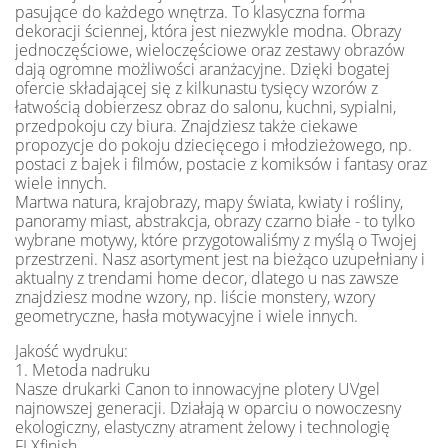
pasujące do każdego wnętrza. To klasyczna forma
dekoracji ściennej, która jest niezwykle modna. Obrazy
jednoczęściowe, wieloczęściowe oraz zestawy obrazów
dają ogromne możliwości aranżacyjne. Dzięki bogatej
ofercie składającej się z kilkunastu tysięcy wzorów z
łatwością dobierzesz obraz do salonu, kuchni, sypialni,
przedpokoju czy biura. Znajdziesz także ciekawe
propozycje do pokoju dziecięcego i młodzieżowego, np.
postaci z bajek i filmów, postacie z komiksów i fantasy oraz
wiele innych.
Martwa natura, krajobrazy, mapy świata, kwiaty i rośliny,
panoramy miast, abstrakcja, obrazy czarno białe - to tylko
wybrane motywy, które przygotowaliśmy z myślą o Twojej
przestrzeni. Nasz asortyment jest na bieżąco uzupełniany i
aktualny z trendami home decor, dlatego u nas zawsze
znajdziesz modne wzory, np. liście monstery, wzory
geometryczne, hasła motywacyjne i wiele innych.
Jakość wydruku:
1. Metoda nadruku
Nasze drukarki Canon to innowacyjne plotery UVgel
najnowszej generacji. Działają w oparciu o nowoczesny
ekologiczny, elastyczny atrament żelowy i technologię
FLXfinish.