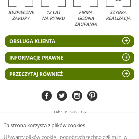
BEZPIECZNE
12 LAT
FIRMA
SZYBKA
ZAKUPY
NA RYNKU
GODNA
REALIZACJA
ZAUFANIA
OBSŁUGA KLIENTA
INFORMACJE PRAWNE
PRZECZYTAJ RÓWNIEŻ
Tel:
535 505 106
(pn-pt 8.00 - 15.00)
Ta strona korzysta z plików cookies
biuro@swiat-obrazow.pl
Copyright by swiat-obrazow.pl 2026,
Używamy plików cookie i podobnych technologii m.in. w