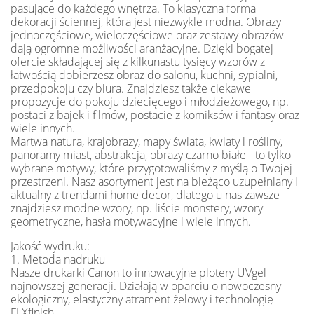
pasujące do każdego wnętrza. To klasyczna forma
dekoracji ściennej, która jest niezwykle modna. Obrazy
jednoczęściowe, wieloczęściowe oraz zestawy obrazów
dają ogromne możliwości aranżacyjne. Dzięki bogatej
ofercie składającej się z kilkunastu tysięcy wzorów z
łatwością dobierzesz obraz do salonu, kuchni, sypialni,
przedpokoju czy biura. Znajdziesz także ciekawe
propozycje do pokoju dziecięcego i młodzieżowego, np.
postaci z bajek i filmów, postacie z komiksów i fantasy oraz
wiele innych.
Martwa natura, krajobrazy, mapy świata, kwiaty i rośliny,
panoramy miast, abstrakcja, obrazy czarno białe - to tylko
wybrane motywy, które przygotowaliśmy z myślą o Twojej
przestrzeni. Nasz asortyment jest na bieżąco uzupełniany i
aktualny z trendami home decor, dlatego u nas zawsze
znajdziesz modne wzory, np. liście monstery, wzory
geometryczne, hasła motywacyjne i wiele innych.
Jakość wydruku:
1. Metoda nadruku
Nasze drukarki Canon to innowacyjne plotery UVgel
najnowszej generacji. Działają w oparciu o nowoczesny
ekologiczny, elastyczny atrament żelowy i technologię
FLXfinish.