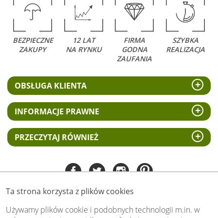
BEZPIECZNE
12 LAT
FIRMA
SZYBKA
ZAKUPY
NA RYNKU
GODNA
REALIZACJA
ZAUFANIA
OBSŁUGA KLIENTA
INFORMACJE PRAWNE
PRZECZYTAJ RÓWNIEŻ
Ta strona korzysta z plików cookies
Tel:
535 505 106
(pn-pt 8.00 - 15.00)
Używamy plików cookie i podobnych technologii m.in. w