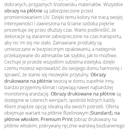
dobranych, przyjaznych środowisku materiałów. Wszystkie
obrazy na płótnie
są zabezpieczone przed
promieniowaniem UV. Dzięki temu kolory nie tracą swojej
intensywności i zawieszona na ścianie ozdoba pięknie
prezentuje się przez dłuższy czas. Warto podkreślić, że
dekoracje są starannie zabezpieczone na czas transportu,
aby nic im się nie stało. Zamawiane produkty są
umieszczane w bezpiecznym opakowaniu, a następnie
przekazywane do adresatów tak szybko, jak to możliwe.
Cechuje je przede wszystkim subtelna estetyka, dzięki
czemu możesz wprowadzić do swojego domu harmonię i
sprawić, że stanie się niezwykle przytulny.
Obrazy
drukowane na płótnie
tworzą w domu zupełnie inny,
bardzo przyjemny klimat i ożywiają nawet najbardziej
monotonną aranżację.
Obrazy drukowane na płótnie
są
dostępne w czterech wersjach, spośród których każdy
Klient znajdzie opcję idealną dla swoich potrzeb. Oferta
obejmuje wariant na płótnie flizelinowym (
Standard
),
na
płótnie włoskim
,
Premium Print
(obraz drukowany na
płótnie włoskim, pokrywany ręcznie warstwą bezbarwnego