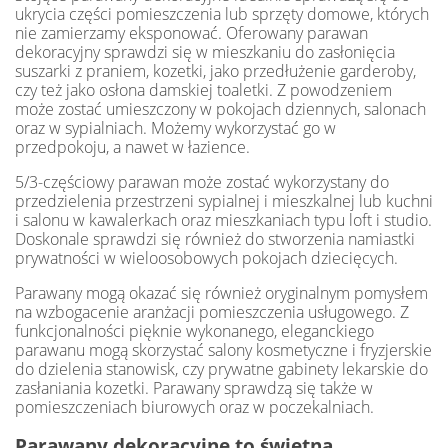
ukrycia części pomieszczenia lub sprzęty domowe, których
nie zamierzamy eksponować. Oferowany parawan
dekoracyjny sprawdzi się w mieszkaniu do zasłonięcia
suszarki z praniem, kozetki, jako przedłużenie garderoby,
czy też jako osłona damskiej toaletki. Z powodzeniem
może zostać umieszczony w pokojach dziennych, salonach
oraz w sypialniach. Możemy wykorzystać go w
przedpokoju, a nawet w łazience.
5/3-częściowy parawan może zostać wykorzystany do
przedzielenia przestrzeni sypialnej i mieszkalnej lub kuchni
i salonu w kawalerkach oraz mieszkaniach typu loft i studio.
Doskonale sprawdzi się również do stworzenia namiastki
prywatności w wieloosobowych pokojach dziecięcych.
Parawany mogą okazać się również oryginalnym pomysłem
na wzbogacenie aranżacji pomieszczenia usługowego. Z
funkcjonalności pięknie wykonanego, eleganckiego
parawanu mogą skorzystać salony kosmetyczne i fryzjerskie
do dzielenia stanowisk, czy prywatne gabinety lekarskie do
zasłaniania kozetki. Parawany sprawdzą się także w
pomieszczeniach biurowych oraz w poczekalniach.
Parawany dekoracyjne to świetna