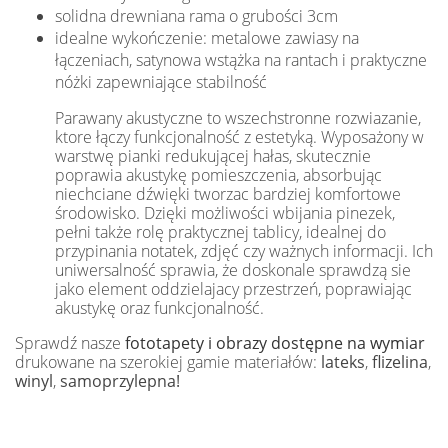
solidna drewniana rama o grubości 3cm
idealne wykończenie: metalowe zawiasy na
łączeniach, satynowa wstążka na rantach i praktyczne
nóżki zapewniające stabilność
Parawany akustyczne to wszechstronne rozwiazanie,
ktore łączy funkcjonalność z estetyką. Wyposażony w
warstwę pianki redukującej hałas, skutecznie
poprawia akustykę pomieszczenia, absorbując
niechciane dźwięki tworzac bardziej komfortowe
środowisko. Dzięki możliwości wbijania pinezek,
pełni także rolę praktycznej tablicy, idealnej do
przypinania notatek, zdjęć czy ważnych informacji. Ich
uniwersalność sprawia, że doskonale sprawdzą sie
jako element oddzielajacy przestrzeń, poprawiając
akustykę oraz funkcjonalność.
Sprawdź nasze
fototapety i obrazy dostępne na wymiar
drukowane na szerokiej gamie materiałów:
lateks
,
flizelina
,
winyl
,
samoprzylepna!