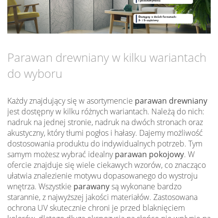
Parawan drewniany w kilku wariantach
do wyboru
Każdy znajdujący się w asortymencie
parawan drewniany
jest dostępny w kilku różnych wariantach. Należą do nich:
nadruk na jednej stronie, nadruk na dwóch stronach oraz
akustyczny, który tłumi pogłos i hałasy. Dajemy możliwość
dostosowania produktu do indywidualnych potrzeb. Tym
samym możesz wybrać idealny
parawan pokojowy
. W
ofercie znajduje się wiele ciekawych wzorów, co znacząco
ułatwia znalezienie motywu dopasowanego do wystroju
wnętrza. Wszystkie
parawany
są wykonane bardzo
starannie, z najwyższej jakości materiałów. Zastosowana
ochrona UV skutecznie chroni je przed blaknięciem