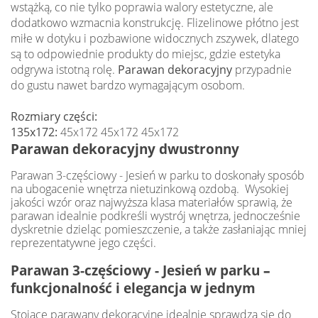
wstążką, co nie tylko poprawia walory estetyczne, ale
dodatkowo wzmacnia konstrukcję. Flizelinowe płótno jest
miłe w dotyku i pozbawione widocznych zszywek, dlatego
są to odpowiednie produkty do miejsc, gdzie estetyka
odgrywa istotną rolę.
Parawan dekoracyjny
przypadnie
do gustu nawet bardzo wymagającym osobom.
Rozmiary części:
135x172:
45x172 45x172 45x172
Parawan dekoracyjny dwustronny
Parawan 3-częściowy - Jesień w parku to doskonały sposób
na ubogacenie wnętrza nietuzinkową ozdobą. Wysokiej
jakości wzór oraz najwyższa klasa materiałów sprawią, że
parawan idealnie podkreśli wystrój wnętrza, jednocześnie
dyskretnie dzieląc pomieszczenie, a także zasłaniając mniej
reprezentatywne jego części.
Parawan 3-częściowy - Jesień w parku
–
funkcjonalność i elegancja w jednym
Stojące parawany dekoracyjne idealnie sprawdzą się do