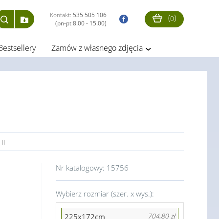
Kontakt:
535 505 106
(
)
0
(pn-pt 8.00 - 15.00)
Bestsellery
Zamów z własnego zdjęcia
II
Nr katalogowy:
15756
Wybierz rozmiar (szer. x wys.):
225x172cm
704,80 zł