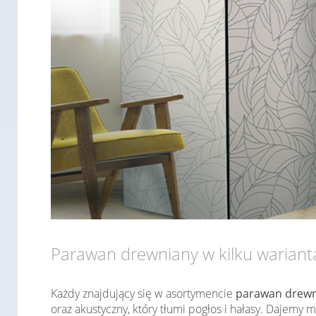
Parawan drewniany w kilku warian
Każdy znajdujący się w asortymencie
parawan drewn
oraz akustyczny, który tłumi pogłos i hałasy. Daje