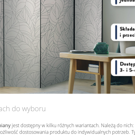
tach do wyboru
iany
jest dostępny w kilku różnych wariantach. Należą do nich:
my możliwość dostosowania produktu do indywidualnych potrzeb