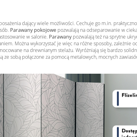
yposażenia dający wiele możliwości. Cechuje go m.in. praktycz
osób.
Parawany pokojowe
pozwalają na odseparowanie w ciekaw
astosowanie w salonie.
Parawany
pozwalają też na sprytne ukry
praniem. Można wykorzystać je więc na różne sposoby, zależnie
amocowane na drewnianym stelażu. Wyróżniają się bardzo solidn
są ze sobą połączone za pomocą metalowych, mocnych zawiasów.